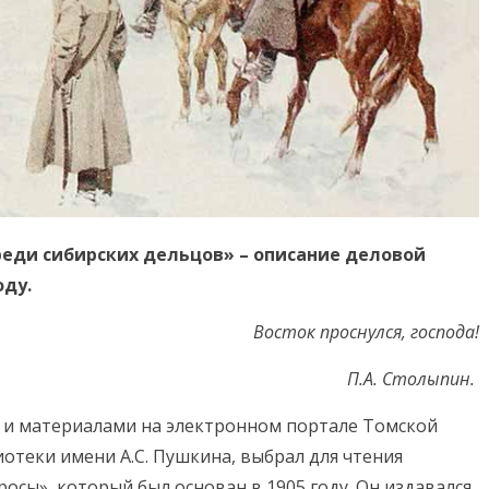
еди сибирских дельцов» – описание деловой
оду.
Восток проснулся, господа!
П.А. Столыпин.
и и материалами на электронном портале Томской
отеки имени А.С. Пушкина, выбрал для чтения
осы», который был основан в 1905 году. Он издавался