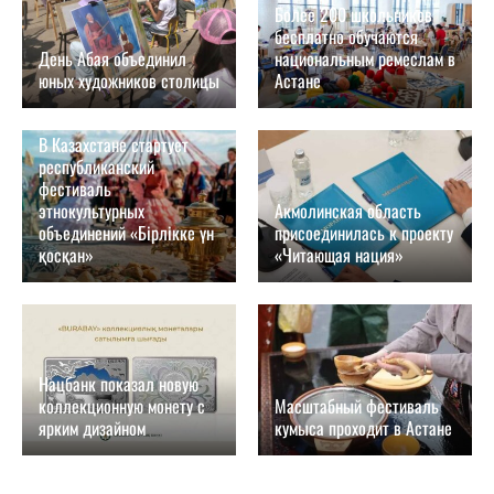
Более 200 школьников
бесплатно обучаются
День Абая объединил
национальным ремеслам в
юных художников столицы
Астане
07.08.2026
07.08.2026
В Казахстане стартует
республиканский
фестиваль
этнокультурных
Акмолинская область
объединений «Бірлікке үн
присоединилась к проекту
қосқан»
«Читающая нация»
27.07.2026
24.07.2026
Нацбанк показал новую
коллекционную монету с
Масштабный фестиваль
ярким дизайном
кумыса проходит в Астане
21.07.2026
11.07.2026