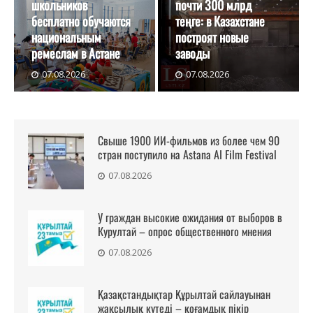
школьников
почти 300 млрд
бесплатно обучаются
теңге: в Казахстане
национальным
построят новые
ремеслам в Астане
заводы
07.08.2026
07.08.2026
Свыше 1900 ИИ-фильмов из более чем 90
стран поступило на Astana AI Film Festival
07.08.2026
У граждан высокие ожидания от выборов в
Курултай – опрос общественного мнения
07.08.2026
Қазақстандықтар Құрылтай сайлауынан
жақсылық күтеді – қоғамдық пікір