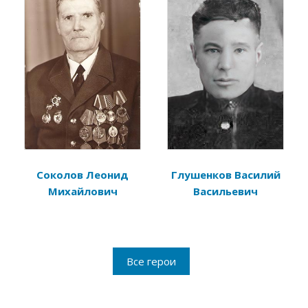
Соколов Леонид
Глушенков Василий
Михайлович
Васильевич
Все герои