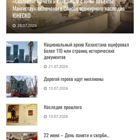
«Скальные мечети и связанные с ними объекты
Мангистау» включены в Список всемирного наследия
ЮНЕСКО
28.07.2026
На 48-й сессии Комитета Всемирного наследия
ЮНЕСКО в городе
Национальный архив Казахстана оцифровал
более 110 млн страниц исторических
документов
21.07.2026
Дорогой героев идут миллионы
13.07.2026
Наследие прошлого
13.07.2026
22 июня – День памяти и скорби…