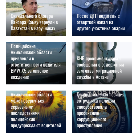
Скандального блогера
После ДТП водитель с
Кайсара Камзу вернули в
отверткой напал на
Казахстан в наручниках
другого участника аварии
07.08.2026
06.08.2026
Полицейские
Акмолинской области
привлекли к
КНБ прокомментировал
ответственности водителя
сообщения о задержании
BMW X5 за опасное
замглавы миграционной
вождение
службы в Астане
05.08.2026
04.08.2026
Фото с подсолнухами в
Акмолинской области
Принципиальная позиция
может обернуться
сотрудника полиции
серьезными
способствовала
последствиями:
пресечению
полицейские
коррупционного
предупреждают водителей
преступления
04.08.2026
03.08.2026