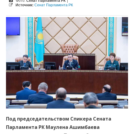
Фото:
Сенат Парламента РК
|
Источник:
Сенат Парламента РК
П
од председательством Спикера Сената
Парламента РК Маулена Ашимбаева