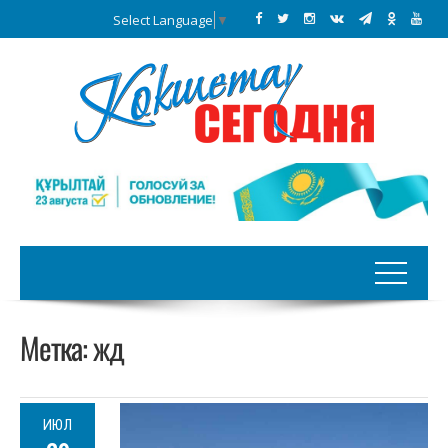
Select Language
▼
Метка:
жд
ИЮЛ