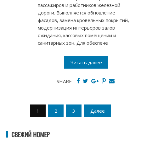
пассажиров и работников железной
дороги. Выполняется обновление
фасадов, замена кровельных покрытий,
модернизация интерьеров залов
ожидания, кассовых помещений и
санитарных зон. Для обеспече
Читать далее
SHARE
Пагинация
1
2
3
Далее
записей
СВЕЖИЙ НОМЕР