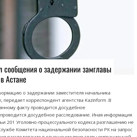
л сообщения о задержании замглавы
в Астане
формацию о задержании заместителя начальника
, передает корреспондент агентства Kazinform .В
данному факту проводится досудебное
 проводится досудебное расследование. Иная информация
атьи 201 Уголовно-процессуального кодекса разглашению не
службе Комитета национальной безопасности РК на запрос
ил расследование в отношении врио главы миграционной