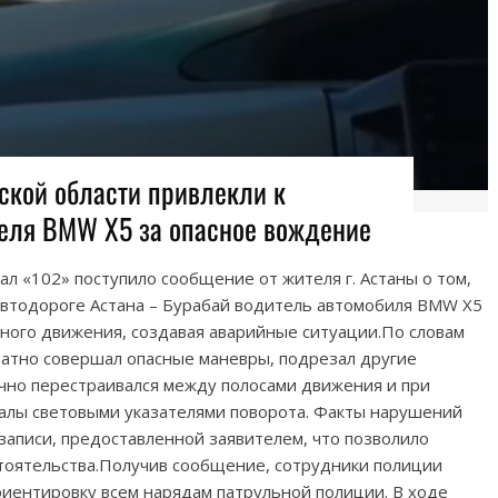
кой области привлекли к
теля BMW X5 за опасное вождение
нал «102» поступило сообщение от жителя г. Астаны о том,
а автодороге Астана – Бурабай водитель автомобиля BMW X5
ного движения, создавая аварийные ситуации.По словам
ратно совершал опасные маневры, подрезал другие
чно перестраивался между полосами движения и при
налы световыми указателями поворота. Факты нарушений
аписи, предоставленной заявителем, что позволило
оятельства.Получив сообщение, сотрудники полиции
иентировку всем нарядам патрульной полиции. В ходе