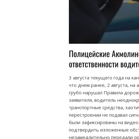
Полицейские Акмолинс
ответственности води
3 августа текущего года на ка
что днем ранее, 2 августа, н
грубо нарушал Правила дорож
заявителя, водитель неоднок
транспортные средства, хаоти
перестроении не подавал сиг
были зафиксированы на видеоз
подтвердить изложенные обст
незамедлительно передали ор