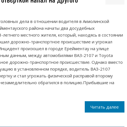
головных дела в отношении водителя в Акмолинской
ейментауского района начаты два досудебных
-летнего местного жителя, который, находясь в состоянии
ершил дорожно-транспортное происшествие и угрожал
Инцидент произошел в городе Ерейментау на улице
ьным данным, между автомобилями ВАЗ-2107 и Toyota
ное дорожно-транспортное происшествие. Однако вместо
туацию в установленном порядке, водитель ВАЗ-2107
вертку и стал угрожать физической расправой второму
 незамедлительно обратился в полицию.Прибывшие на
Читать далее