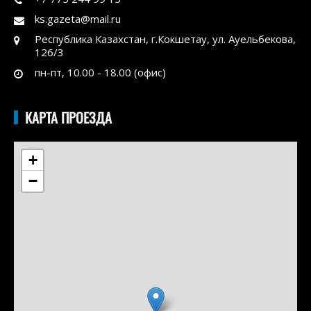
ks.gazeta@mail.ru
Республика Казахстан, г.Кокшетау, ул. Ауельбекова,
126/3
пн-пт, 10.00 - 18.00 (офис)
КАРТА ПРОЕЗДА
+
−