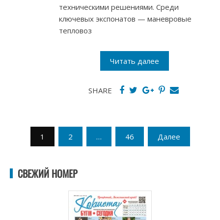
техническими решениями. Среди
ключевых экспонатов — маневровые
тепловоз
Читать далее
SHARE
Пагинация
1
2
…
46
Далее
записей
СВЕЖИЙ НОМЕР