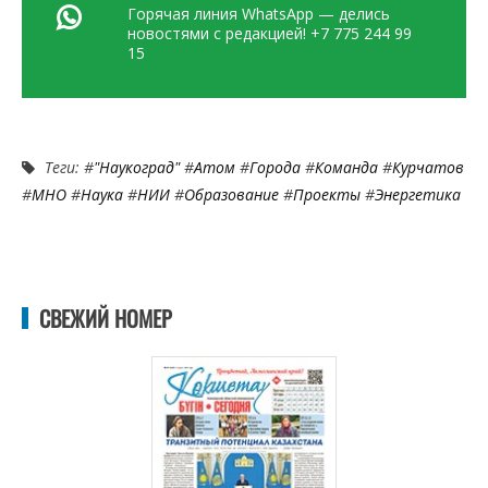
Горячая линия WhatsApp — делись
новостями с редакцией! +7 775 244 99
15
Теги: #
"Наукоград"
#
Атом
#
Города
#
Команда
#
Курчатов
#
МНО
#
Наука
#
НИИ
#
Образование
#
Проекты
#
Энергетика
СВЕЖИЙ НОМЕР