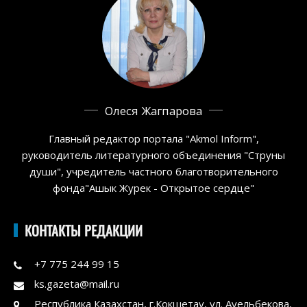
Олеся Жагпарова
Главный редактор портала "Akmol Inform",
руководитель литературного объединения "Струны
души", учредитель частного благотворительного
фонда"Ашык Журек - Открытое сердце"
КОНТАКТЫ РЕДАКЦИИ
+7 775 244 99 15
ks.gazeta@mail.ru
Республика Казахстан, г.Кокшетау, ул. Ауельбекова,