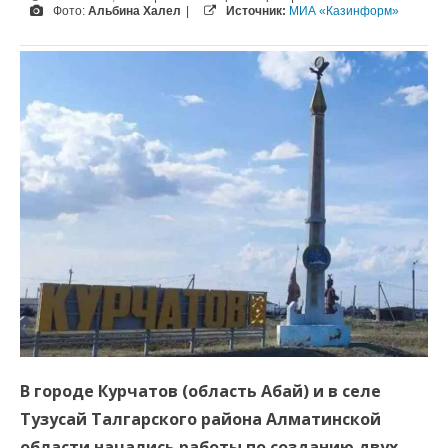
Фото:
Альбина Халел
|
Источник:
МИА «Казинформ»
В городе Курчатов (область Абай) и в селе
Тузусай Талгарского района Алматинской
области начались работы по созданию двух