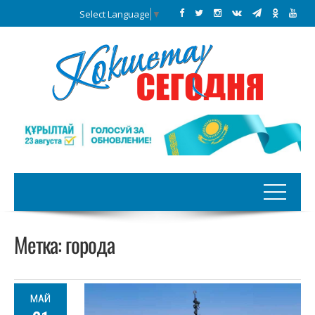
Select Language
▼
Метка:
города
МАЙ