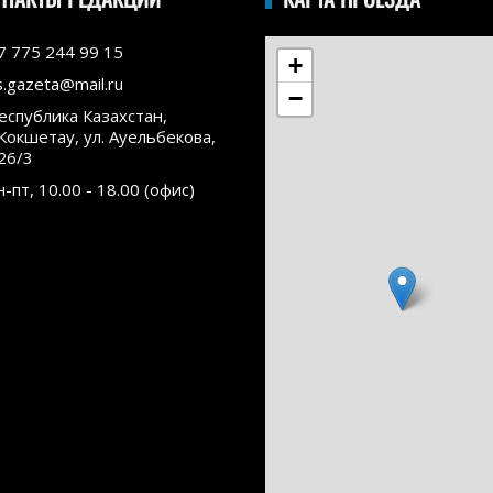
7 775 244 99 15
+
s.gazeta@mail.ru
−
еспублика Казахстан,
.Кокшетау, ул. Ауельбекова,
26/3
н-пт, 10.00 - 18.00 (офис)