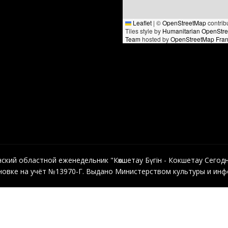
Leaflet
|
©
OpenStreetMap
contrib
Tiles style by
Humanitarian OpenStr
Team
hosted by
OpenStreetMap Fra
кий областной еженедельник "Көкшетау Бүгін - Кокшетау Сегодня"
овке на учёт №13970-Г. Выдано Министерством культуры и инфо