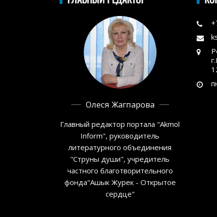
+
k
Р
г
1
п
Олеся Жагпарова
Главный редактор портала "Akmol
Inform", руководитель
литературного объединения
"Струны души", учредитель
частного благотворительного
фонда"Ашык Журек - Открытое
сердце"