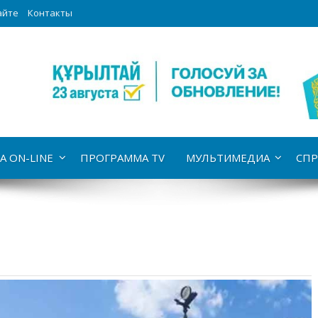
айте
Контакты
А ON-LINE
ПРОГРАММА TV
МУЛЬТИМЕДИА
СПР
»