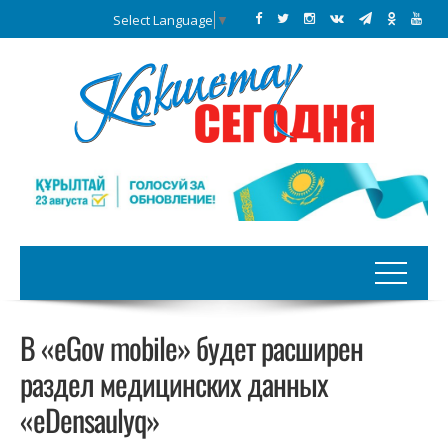
Select Language
▼
В «eGov mobile» будет расширен
раздел медицинских данных
«eDensaulyq»