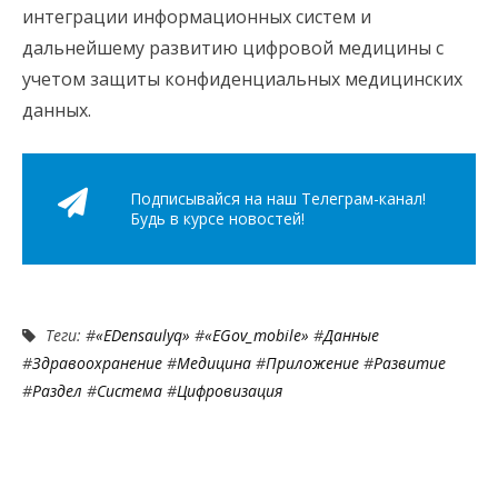
интеграции информационных систем и
дальнейшему развитию цифровой медицины с
учетом защиты конфиденциальных медицинских
данных.
Подписывайся на наш Телеграм-канал!
Будь в курсе новостей!
Теги: #
«eDensaulyq»
#
«eGov_mobile»
#
Данные
#
Здравоохранение
#
Медицина
#
Приложение
#
Развитие
#
Раздел
#
Система
#
Цифровизация