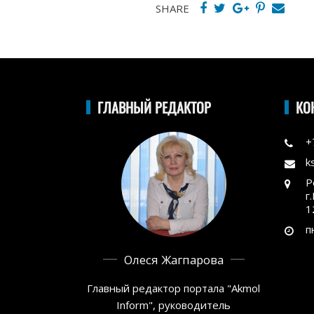
SHARE
ГЛАВНЫЙ РЕДАКТОР
КО
+
k
Р
г
1
п
Олеся Жагпарова
Главный редактор портала "Akmol
Inform", руководитель