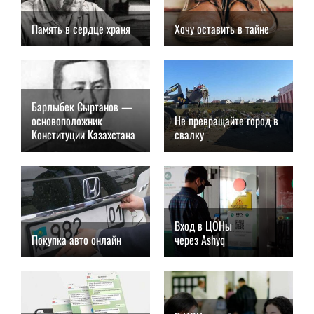
Память в сердце храня
Хочу оставить в тайне
01.09.2021, 05:24
01.09.2021, 05:09
Барлыбек Сыртанов —
основоположник
Не превращайте город в
Конституции Казахстана
свалку
01.09.2021, 04:56
01.09.2021, 04:32
Вход в ЦОНы
Покупка авто онлайн
через Ashyq
27.08.2021, 04:47
27.08.2021, 04:41