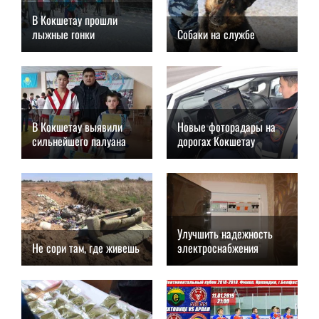
В Кокшетау прошли
лыжные гонки
Собаки на службе
14.01.2019, 11:00
14.01.2019, 09:00
В Кокшетау выявили
Новые фоторадары на
сильнейшего палуана
дорогах Кокшетау
12.01.2019, 17:00
12.01.2019, 15:00
Улучшить надежность
Не сори там, где живешь
электроснабжения
12.01.2019, 13:00
12.01.2019, 11:00