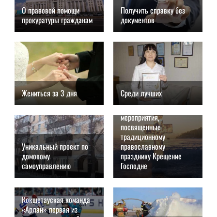
О правовой помощи
Получить справку без
прокуратуры гражданам
документов
19.01.2019, 10:00
18.01.2019, 21:00
Жениться за 3 дня
Среди лучших
18.01.2019, 20:00
18.01.2019, 19:15
В Кокшетау пройдут
мероприятия,
посвященные
традиционному
Уникальный проект по
православному
домовому
празднику Крещение
самоуправлению
Господне
18.01.2019, 18:00
18.01.2019, 17:35
Кокшетауская команда
«Арлан» первая из