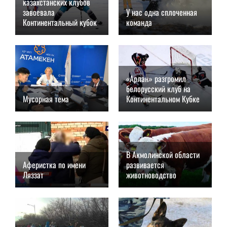
казахстанских клубов
завоевала
У нас одна сплоченная
Континентальный кубок
команда
18.01.2019, 16:40
18.01.2019, 11:00
«Арлан» разгромил
белорусский клуб на
Мусорная тема
Континентальном Кубке
18.01.2019, 09:00
14.01.2019, 21:00
В Акмолинской области
Аферистка по имени
развивается
Ляззат
животноводство
14.01.2019, 19:00
14.01.2019, 13:00