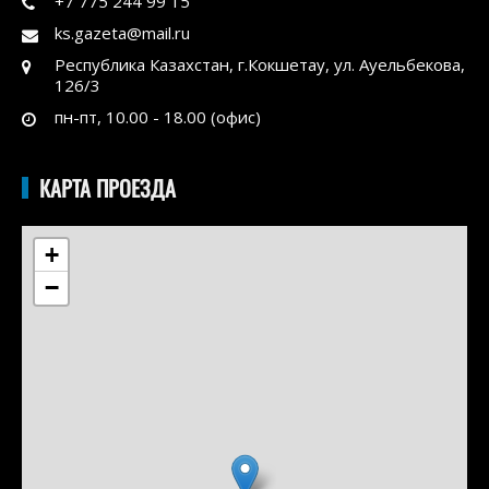
+7 775 244 99 15
ks.gazeta@mail.ru
Республика Казахстан, г.Кокшетау, ул. Ауельбекова,
126/3
пн-пт, 10.00 - 18.00 (офис)
КАРТА ПРОЕЗДА
+
−