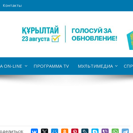
Контакты
А ON-LINE
ПРОГРАММА TV
МУЛЬТИМЕДИА
СПР
оделиться: