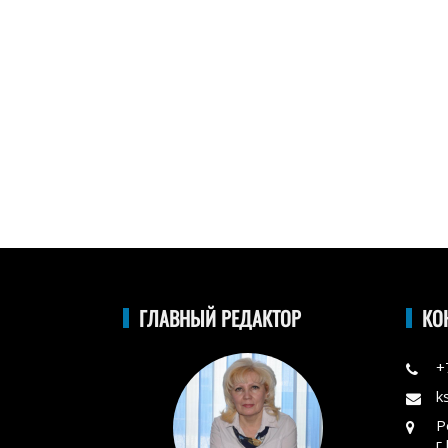
ГЛАВНЫЙ РЕДАКТОР
КО
+
k
Р
г