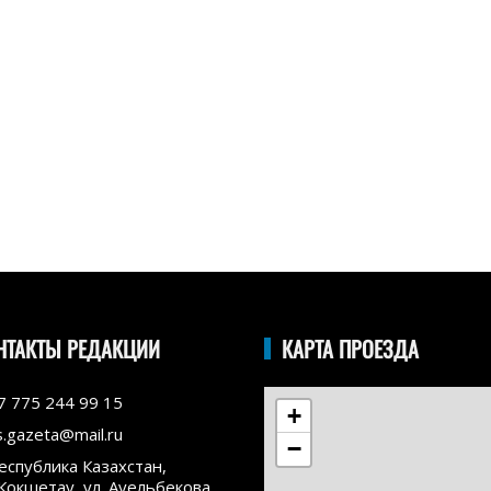
НТАКТЫ РЕДАКЦИИ
КАРТА ПРОЕЗДА
7 775 244 99 15
+
s.gazeta@mail.ru
−
еспублика Казахстан,
.Кокшетау, ул. Ауельбекова,