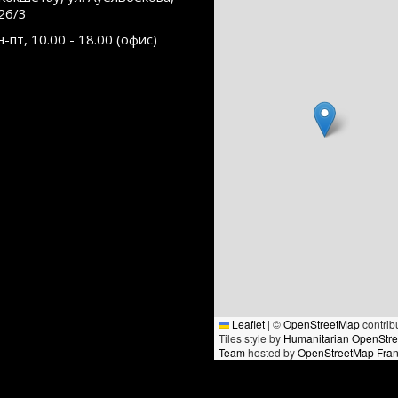
26/3
н-пт, 10.00 - 18.00 (офис)
Leaflet
|
©
OpenStreetMap
contrib
Tiles style by
Humanitarian OpenStr
Team
hosted by
OpenStreetMap Fra