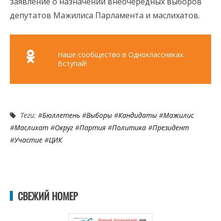
заявление о назначении внеочередных выборов
депутатов Мажилиса Парламента и маслихатов.
Наше сообщество в Одноклассниках.
Вступай!
Теги: #
Бюллетень
#
Выборы
#
Кандидаты
#
Мажилис
#
Маслихат
#
Округ
#
Партия
#
Политика
#
Президент
#
Участие
#
ЦИК
СВЕЖИЙ НОМЕР