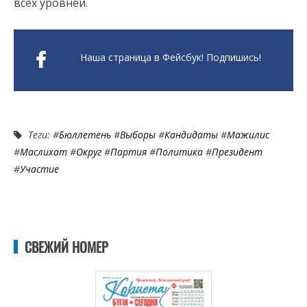
всех уровней.
Наша страница в Фейсбук! Подпишись!
Теги: #
Бюллетень
#
Выборы
#
Кандидаты
#
Мажилис
#
Маслихат
#
Округ
#
Партия
#
Политика
#
Президент
#
Участие
СВЕЖИЙ НОМЕР