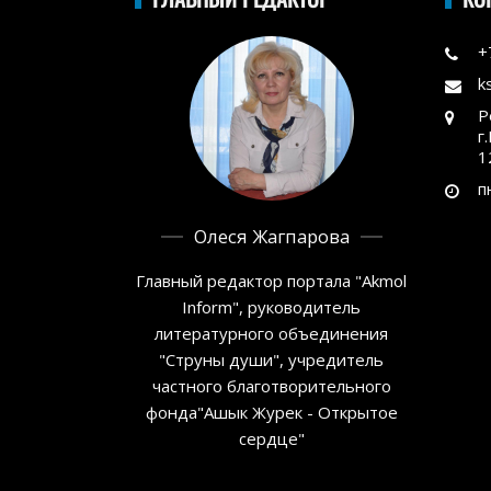
+
k
Р
г
1
п
Олеся Жагпарова
Главный редактор портала "Akmol
Inform", руководитель
литературного объединения
"Струны души", учредитель
частного благотворительного
фонда"Ашык Журек - Открытое
сердце"