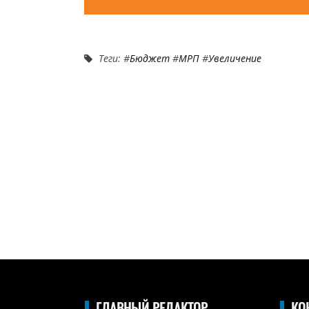
Теги: #
Бюджет
#
МРП
#
Увеличение
ГЛАВНЫЙ РЕДАКТОР
КО