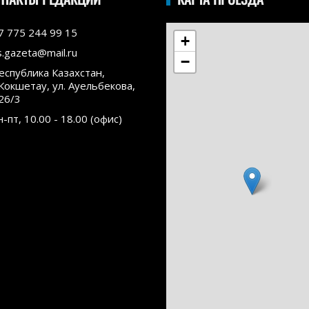
7 775 244 99 15
+
s.gazeta@mail.ru
−
еспублика Казахстан,
.Кокшетау, ул. Ауельбекова,
26/3
н-пт, 10.00 - 18.00 (офис)