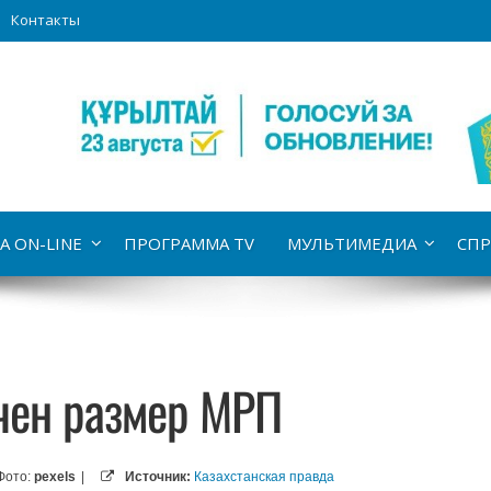
Контакты
А ON-LINE
ПРОГРАММА TV
МУЛЬТИМЕДИА
СПР
ичен размер МРП
Фото:
pexels
|
Источник:
Казахстанская правда