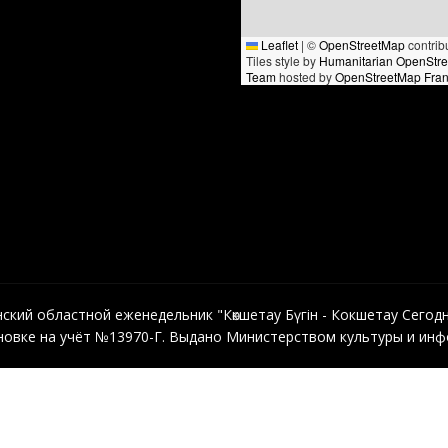
Leaflet
|
©
OpenStreetMap
contrib
Tiles style by
Humanitarian OpenStr
Team
hosted by
OpenStreetMap Fra
кий областной еженедельник "Көкшетау Бүгін - Кокшетау Сегодня"
овке на учёт №13970-Г. Выдано Министерством культуры и инфо