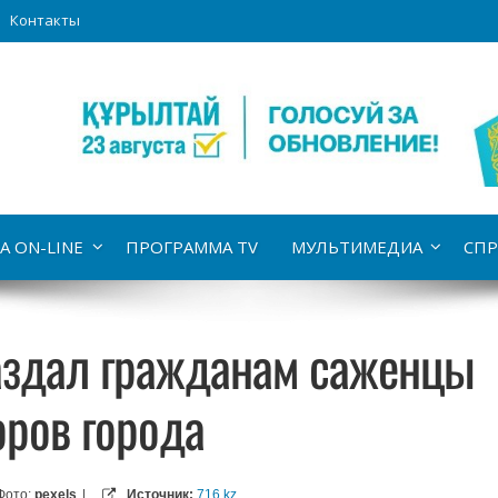
Контакты
А ON-LINE
ПРОГРАММА TV
МУЛЬТИМЕДИА
СПР
аздал гражданам саженцы
оров города
Фото:
pexels
|
Источник:
716.kz