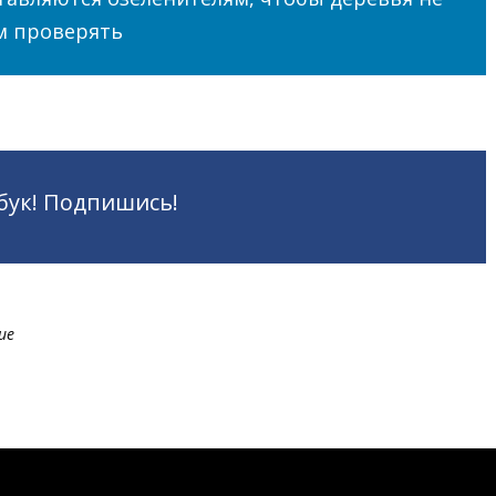
ем проверять
бук! Подпишись!
ие