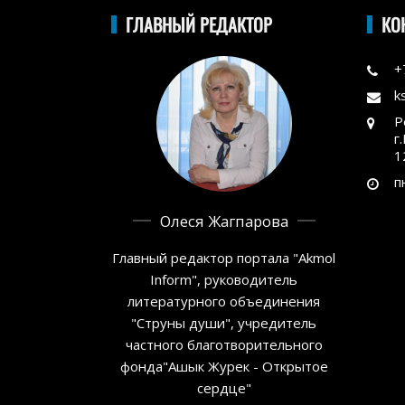
ГЛАВНЫЙ РЕДАКТОР
КО
+
k
Р
г
1
п
Олеся Жагпарова
Главный редактор портала "Akmol
Inform", руководитель
литературного объединения
"Струны души", учредитель
частного благотворительного
фонда"Ашык Журек - Открытое
сердце"