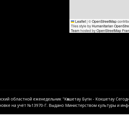
Leaflet
|
©
OpenStreetMap
contrib
Tiles style by
Humanitarian OpenStr
Team
hosted by
OpenStreetMap Fra
кий областной еженедельник "Көкшетау Бүгін - Кокшетау Сегодня"
овке на учёт №13970-Г. Выдано Министерством культуры и инфо