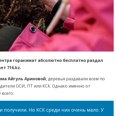
ентра горакимат абсолютно бесплатно раздал
ет 716.
kz
.
има Айгуль Ариновой
, деревья раздавали всем по
дители ОСИ, ПТ или КСК. Однако именно от
 всего.
 и получили. Но КСК среди них очень мало. У