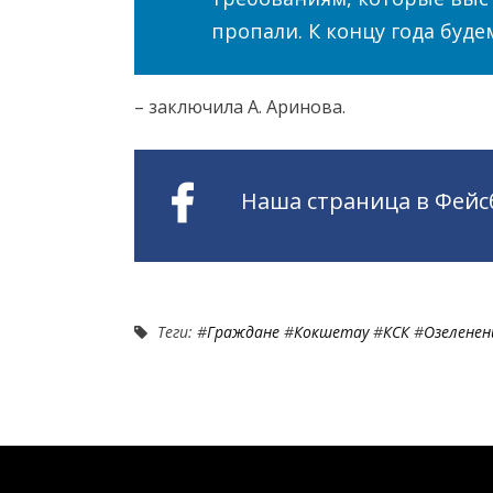
пропали. К концу года буд
– заключила А. Аринова.
Наша страница в Фейс
Теги: #
Граждане
#
Кокшетау
#
КСК
#
Озеленен