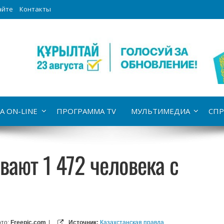
айте
Контакты
А ON-LINE
ПРОГРАММА TV
МУЛЬТИМЕДИА
СПР
вают 1 472 человека с
то:
Freepic.com
|
Источник:
Казахстанская правда