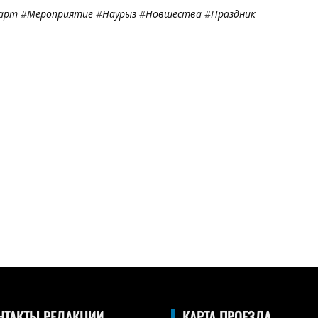
арт
#
Мероприятие
#
Наурыз
#
Новшества
#
Праздник
НТАКТЫ РЕДАКЦИИ
КАРТА ПРОЕЗДА