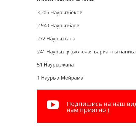
3 206 Наурызбеков
2 940 Наурызбаев
272 Наурызхана
241 Наурызгүл (включая варианты написа
51 Наурызжана
1 Наурыз-Мейрама
Подпишись на наш вид
нам приятно )