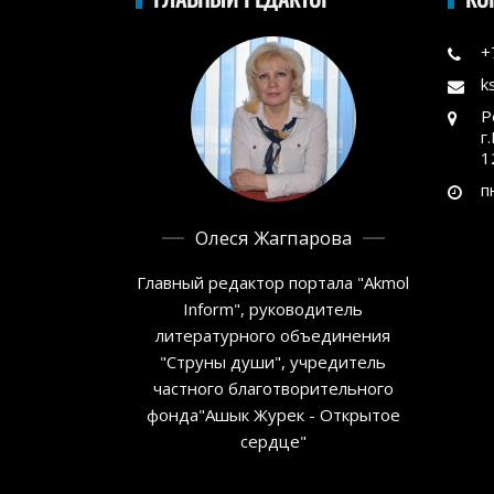
+
k
Р
г
1
п
Олеся Жагпарова
Главный редактор портала "Akmol
Inform", руководитель
литературного объединения
"Струны души", учредитель
частного благотворительного
фонда"Ашык Журек - Открытое
сердце"