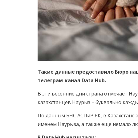
Такие данные предоставило Бюро на
телеграм-канал Data Hub.
В эти весенние дни страна отмечает Нау
казахстанцев Наурыз – буквально кажды
По данным БНС АСПиР РК, в Казахстане ж
именем Наурыза, а также еще немало л
В Data Hub насчитали: