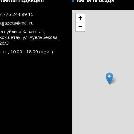
7 775 244 99 15
+
s.gazeta@mail.ru
−
еспублика Казахстан,
.Кокшетау, ул. Ауельбекова,
26/3
н-пт, 10.00 - 18.00 (офис)