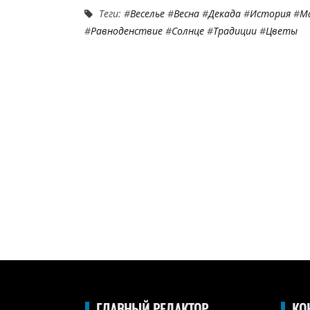
Теги: #
Веселье
#
Весна
#
Декада
#
История
#
М
#
Равноденствие
#
Солнце
#
Традиции
#
Цветы
ГЛАВНЫЙ РЕДАКТОР
КО