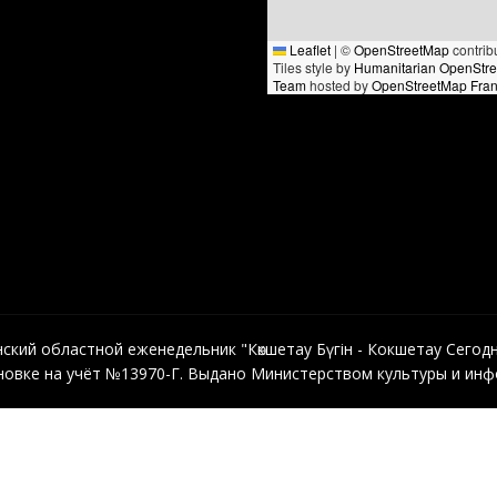
Leaflet
|
©
OpenStreetMap
contrib
Tiles style by
Humanitarian OpenStr
Team
hosted by
OpenStreetMap Fra
кий областной еженедельник "Көкшетау Бүгін - Кокшетау Сегодня"
овке на учёт №13970-Г. Выдано Министерством культуры и инфо