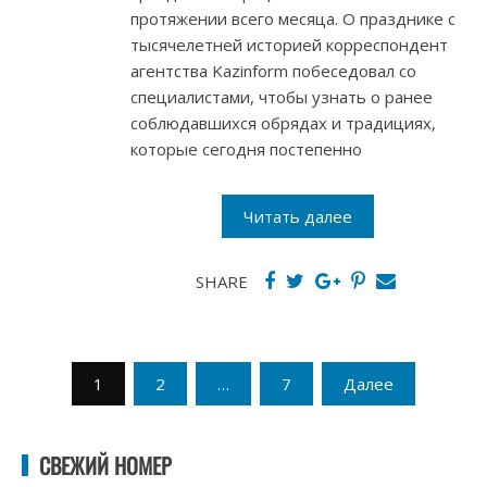
протяжении всего месяца. О празднике с
тысячелетней историей корреспондент
агентства Kazinform побеседовал со
специалистами, чтобы узнать о ранее
соблюдавшихся обрядах и традициях,
которые сегодня постепенно
Читать далее
SHARE
Пагинация
1
2
…
7
Далее
записей
СВЕЖИЙ НОМЕР