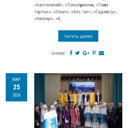
«Ханталапай», «Тоғызқұмалақ», «Тақия
тартыс», «Ләңгі», «Бес тас», «Садақ ату»,
«Көкпар», «Қ
Читать далее
SHARE
МАР
25
2026