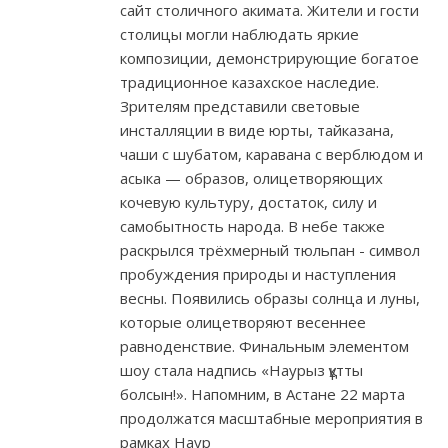
сайт столичного акимата. Жители и гости
столицы могли наблюдать яркие
композиции, демонстрирующие богатое
традиционное казахское наследие.
Зрителям представили световые
инсталляции в виде юрты, тайказана,
чаши с шубатом, каравана с верблюдом и
асыка — образов, олицетворяющих
кочевую культуру, достаток, силу и
самобытность народа. В небе также
раскрылся трёхмерный тюльпан - символ
пробуждения природы и наступления
весны. Появились образы солнца и луны,
которые олицетворяют весеннее
равноденствие. Финальным элементом
шоу стала надпись «Наурыз құтты
болсын!». Напомним, в Астане 22 марта
продолжатся масштабные мероприятия в
рамках Наур