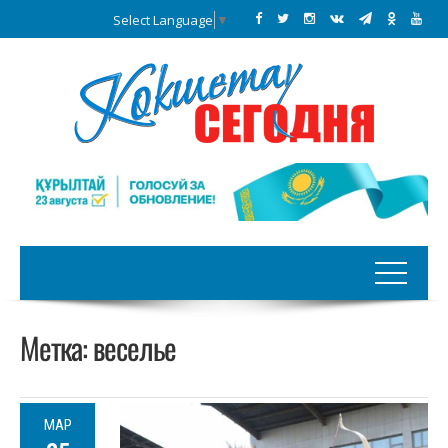
Select Language
▼
Метка:
веселье
МАР