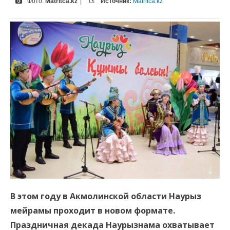
Фото:
Matritca.kz
|
Источник:
Matritca.kz
В этом году в Акмолинской области Наурыз
мейрамы проходит в новом формате.
Праздничная декада Наурызнама охватывает