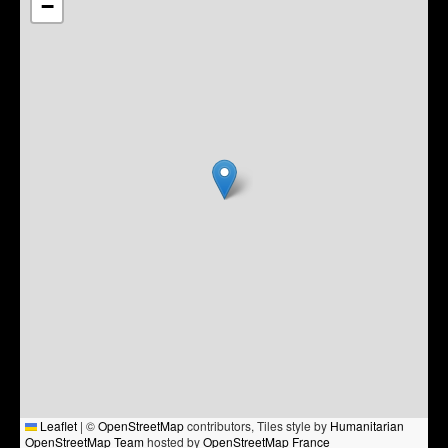
−
Leaflet
|
©
OpenStreetMap
contributors, Tiles style by
Humanitarian
OpenStreetMap Team
hosted by
OpenStreetMap France