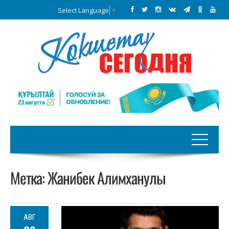
Select Language
▼
Метка:
Жанибек Алимханулы
АВГ