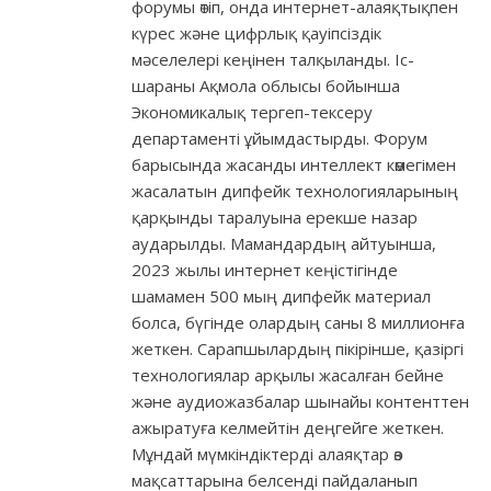
форумы өтіп, онда интернет-алаяқтықпен
күрес және цифрлық қауіпсіздік
мәселелері кеңінен талқыланды. Іс-
шараны Ақмола облысы бойынша
Экономикалық тергеп-тексеру
департаменті ұйымдастырды. Форум
барысында жасанды интеллект көмегімен
жасалатын дипфейк технологияларының
қарқынды таралуына ерекше назар
аударылды. Мамандардың айтуынша,
2023 жылы интернет кеңістігінде
шамамен 500 мың дипфейк материал
болса, бүгінде олардың саны 8 миллионға
жеткен. Сарапшылардың пікірінше, қазіргі
технологиялар арқылы жасалған бейне
және аудиожазбалар шынайы контенттен
ажыратуға келмейтін деңгейге жеткен.
Мұндай мүмкіндіктерді алаяқтар өз
мақсаттарына белсенді пайдаланып