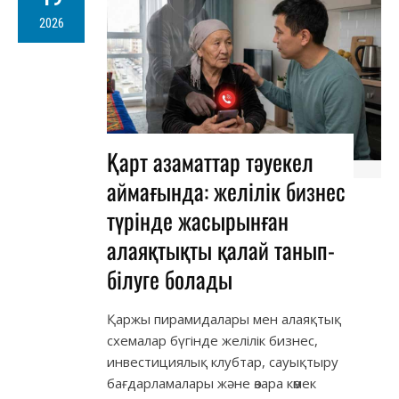
2026
Қарт азаматтар тәуекел
аймағында: желілік бизнес
түрінде жасырынған
алаяқтықты қалай танып-
білуге болады
Қаржы пирамидалары мен алаяқтық
схемалар бүгінде желілік бизнес,
инвестициялық клубтар, сауықтыру
бағдарламалары және өзара көмек