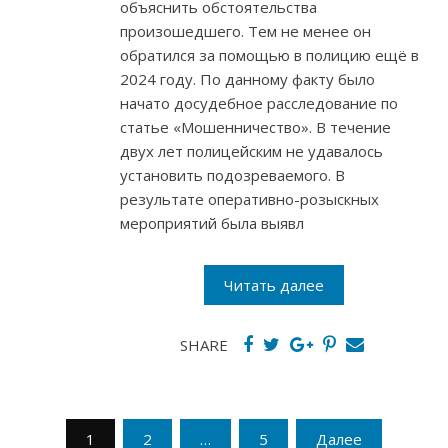
объяснить обстоятельства
произошедшего. Тем не менее он
обратился за помощью в полицию ещё в
2024 году. По данному факту было
начато досудебное расследование по
статье «Мошенничество». В течение
двух лет полицейским не удавалось
установить подозреваемого. В
результате оперативно-розыскных
мероприятий была выявл
Читать далее
SHARE
Пагинация
1
2
…
5
Далее