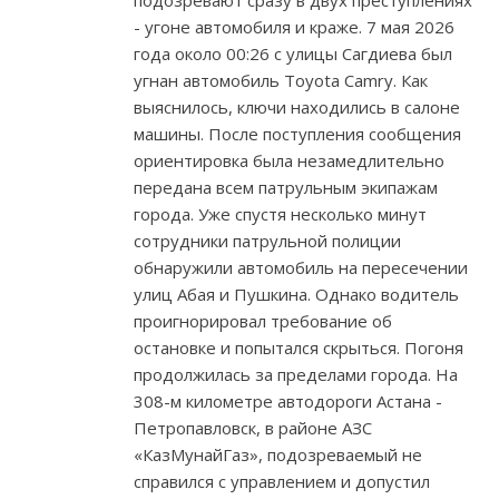
подозревают сразу в двух преступлениях
- угоне автомобиля и краже. 7 мая 2026
года около 00:26 с улицы Сагдиева был
угнан автомобиль Toyota Camry. Как
выяснилось, ключи находились в салоне
машины. После поступления сообщения
ориентировка была незамедлительно
передана всем патрульным экипажам
города. Уже спустя несколько минут
сотрудники патрульной полиции
обнаружили автомобиль на пересечении
улиц Абая и Пушкина. Однако водитель
проигнорировал требование об
остановке и попытался скрыться. Погоня
продолжилась за пределами города. На
308-м километре автодороги Астана -
Петропавловск, в районе АЗС
«КазМунайГаз», подозреваемый не
справился с управлением и допустил