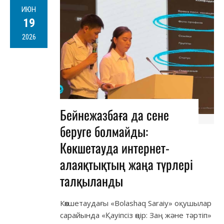
ИЮН
19
2026
Бейнежазбаға да сене
беруге болмайды:
Көкшетауда интернет-
алаяқтықтың жаңа түрлері
талқыланды
Көкшетаудағы «Bolashaq Saraiy» оқушылар
сарайында «Қауіпсіз өңір: Заң және тәртіп»