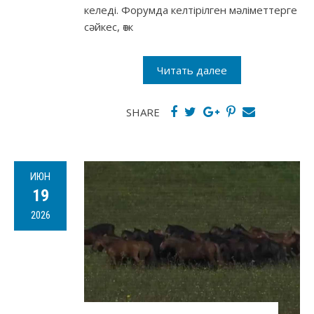
келеді. Форумда келтірілген мәліметтерге
сәйкес, өтк
Читать далее
SHARE
ИЮН
19
2026