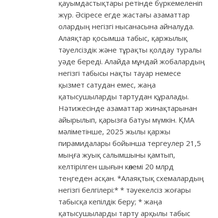
қауымдастықтары ретінде бүркемеленіп
жүр. Әсіресе егде жастағы азаматтар
олардың негізгі нысанасына айналуда.
Алаяқтар қосымша табыс, қаржылық
тәуелсіздік және тұрақты қолдау туралы
уәде береді. Алайда мұндай жобалардың
негізгі табысы нақты тауар немесе
қызмет сатудан емес, жаңа
қатысушыларды тартудан құралады.
Нәтижесінде азаматтар жинақтарынан
айырылып, қарызға батуы мүмкін. ҚМА
мәліметінше, 2025 жылы қаржы
пирамидалары бойынша тергеулер 21,5
мыңға жуық салымшыны қамтып,
келтірілген шығын көлемі 20 млрд
теңгеден асқан. *Алаяқтық схемалардың
негізгі белгілері:* * тәуекелсіз жоғары
табысқа кепілдік беру; * жаңа
қатысушыларды тарту арқылы табыс