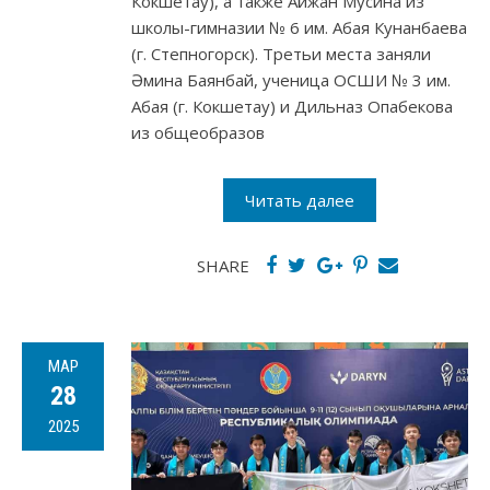
Кокшетау), а также Айжан Мусина из
школы-гимназии № 6 им. Абая Кунанбаева
(г. Степногорск). Третьи места заняли
Әмина Баянбай, ученица ОСШИ № 3 им.
Абая (г. Кокшетау) и Дильназ Опабекова
из общеобразов
Читать далее
SHARE
МАР
28
2025