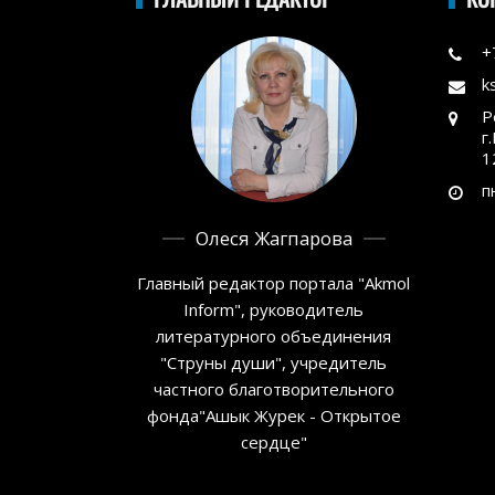
+
k
Р
г
1
п
Олеся Жагпарова
Главный редактор портала "Akmol
Inform", руководитель
литературного объединения
"Струны души", учредитель
частного благотворительного
фонда"Ашык Журек - Открытое
сердце"