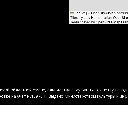
Leaflet
|
©
OpenStreetMap
contrib
Tiles style by
Humanitarian OpenStr
Team
hosted by
OpenStreetMap Fra
кий областной еженедельник "Көкшетау Бүгін - Кокшетау Сегодня"
овке на учёт №13970-Г. Выдано Министерством культуры и инфо