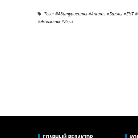
Теги: #
Абитуриенты
#
Анализ
#
Баллы
#
ЕНТ
#
#
Экзамены
#
Язык
ГЛАВНЫЙ РЕДАКТОР
КО