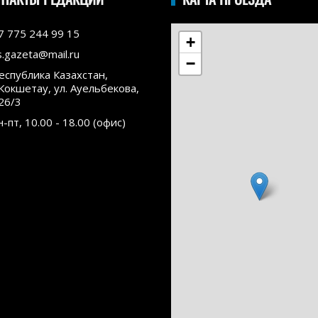
7 775 244 99 15
+
s.gazeta@mail.ru
−
еспублика Казахстан,
.Кокшетау, ул. Ауельбекова,
26/3
н-пт, 10.00 - 18.00 (офис)