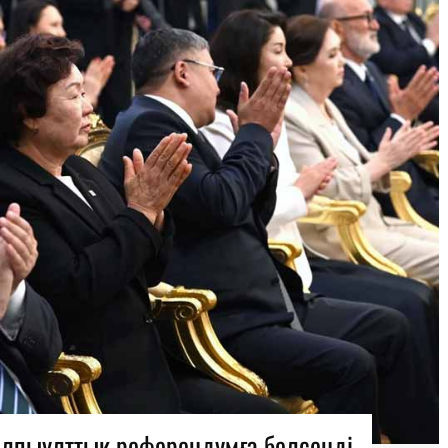
лпыұлттық референдумға белсенді