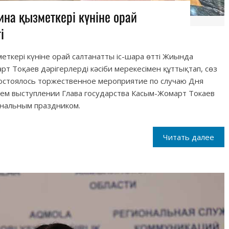
на қызметкері күніне орай
і
еткері күніне орай салтанатты іс-шара өтті Жиында
т Тоқаев дәрігерлерді кәсіби мерекесімен құттықтап, сөз
 состоялось торжественное мероприятие по случаю Дня
оем выступлении Глава государства Касым-Жомарт Токаев
ональным праздником.
Читать далее