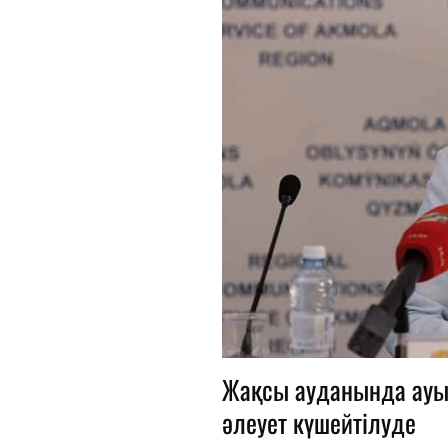
Жақсы ауданында ауы
әлеует күшейтілуде