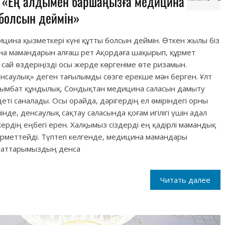
: «Ең алдымен баршаңызға медицина
 болсын деймін»
ина қызметкері күні құтты болсын деймін. Өткен жылы біз
ина мамандарын алғаш рет Ақордаға шақырып, құрмет
е сай өздеріңізді осы жерде көргеніме өте ризамын.
енсаулық» деген тағылымды сөзге ерекше мән берген. Ұлт
н қымбат құндылық. Сондықтан медицина саласын дамыту
еті саналады. Осы орайда, дәрігердің ел өміріндегі орны
нде, денсаулық сақтау саласында қоғам игілігі үшін адал
ердің еңбегі ерен. Халқымыз сіздерді ең қадірлі мамандық
ұрметтейді. Түптеп келгенде, медицина мамандары
аматтарымыздың денса
Читать далее