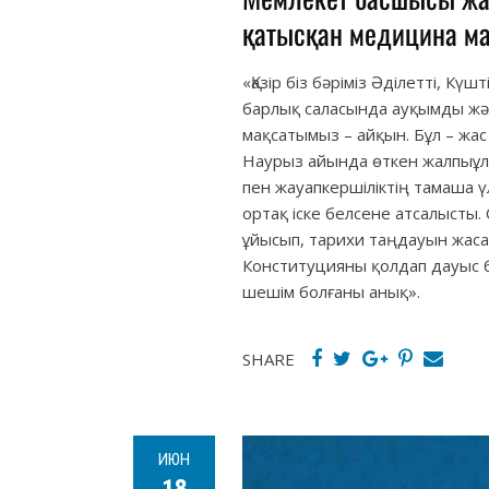
қатысқан медицина м
«Қазір біз бәріміз Әділетті, Кү
барлық саласында ауқымды және
мақсатымыз – айқын. Бұл – жас 
Наурыз айында өткен жалпыұ
пен жауапкершіліктің тамаша ү
ортақ іске белсене атсалысты.
ұйысып, тарихи таңдауын жас
Конституцияны қолдап дауыс 
шешім болғаны анық».
SHARE
ИЮН
18