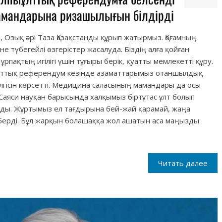
амандарына ризашылығын білдірді
шті, Озық әрі Таза Қазақстанды құрып жатырмыз. Қоғамның
 түбегейлі өзгерістер жасалуда. Біздің алға қойған
ұрпақтың игілігі үшін тұғыры берік, қуатты мемлекетті құру.
лттық референдум кезінде азаматтарымыз отаншылдық
лгісін көрсетті. Медицина саласының мамандары да осы
 Саяси науқан барысында халқымыз біртұтас ұлт болып
ады. Жұртымыз ел тағдырына бей-жай қарамай, жаңа
берді. Бұл жарқын болашаққа жол ашатын аса маңызды
Читать далее