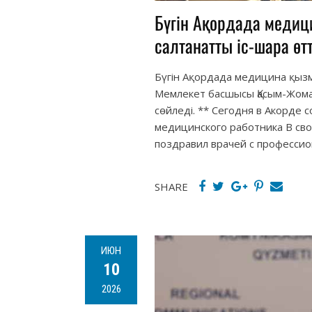
Бүгін Ақордада медици
салтанатты іс-шара өтт
Бүгін Ақордада медицина қызм
Мемлекет басшысы Қасым-Жомар
сөйледі. ** Сегодня в Акорде
медицинского работника В св
поздравил врачей с професси
SHARE
ИЮН
10
2026