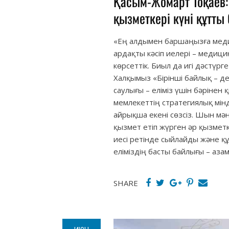
️Қасым-Жомарт Тоқаев
қызметкері күні құтты
«Ең алдымен баршаңызға медиц
ардақты кәсіп иелері – медиц
көрсеттік. Биыл да игі дәстүрг
Халқымыз «Бірінші байлық – д
саулығы – еліміз үшін бәріне
мемлекеттің стратегиялық мінд
айрықша екені сөзсіз. Шын мәні
қызмет етіп жүрген әр қызметк
иесі ретінде сыйлайды және қ
еліміздің басты байлығы – аз
SHARE