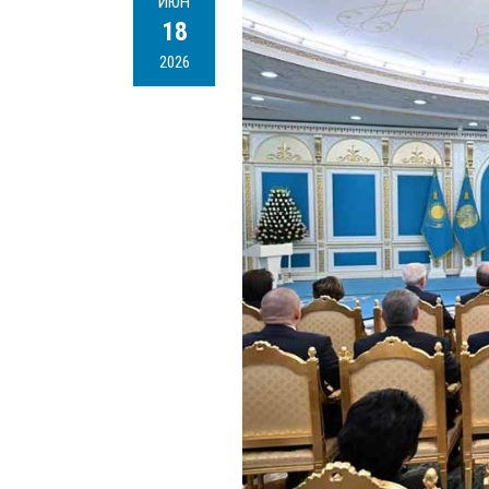
ИЮН
18
2026