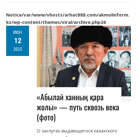
Notice
/var/www/vhosts/arhat888.com/akmolinform.
kz/wp-content/themes/viral/archive.php
26
ИЮН
12
2025
«Абылай ханның қара
жолы» — путь сквозь века
(фото)
О заслугах выдающегося казахского