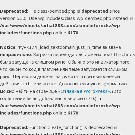
Deprecated
: File class-oembed.php is
deprecated
since
version 5.3.0! Use wp-includes/class-wp-oembed.php instead. in
/var/www/vhosts/arhat888.com/akmolinform.kz/wp-
includes/functions.php
on line
6170
Notice
: Функция _load_textdomain_just_in_time вызвана
неправильно
. Загрузка перевода для домена
health-check
была запущена слишком рано. Обычно это индикатор того,
что какой-то код в плагине или теме запускается слишком
рано. Переводы должны загружаться при выполнении
действия
или позже. Дополнительную информацию
init
можно найти на странице
«Отладка в WordPress»
. (Это
сообщение было добавлено в версии 6.7.0.) in
/var/www/vhosts/arhat888.com/akmolinform.kz/wp-
includes/functions.php
on line
6170
Deprecated
: Function create_function() is deprecated in
/var/www/vhosts/arhat888.com/akmolinform.kz/wp-