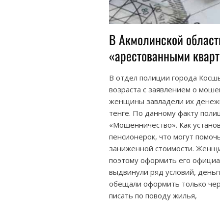
В Акмолинской област
«арестованными кварт
В отдел полиции города Косш
возраста с заявлением о мош
женщины завладели их денеж
тенге. По данному факту поли
«Мошенничество». Как устано
пенсионерок, что могут помоч
заниженной стоимости. Женщи
поэтому оформить его офици
выдвинули ряд условий, день
обещали оформить только чер
писать по поводу жилья,