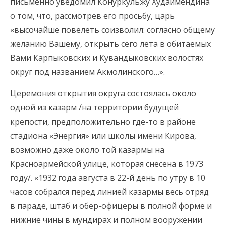
письменно уведомил Конуркульжу Худаймендина
о том, что, рассмотрев его просьбу, царь
«высочайше повелеть соизволил: согласно общему
желанию Вашему, открыть сего лета в обитаемых
Вами Карпыковских и Кувандыковских волостях
округ под названием Акмолинского…».
Церемония открытия округа состоялась около
одной из казарм /на территории будущей
крепости, предположительно где-то в районе
стадиона «Энергия» или школы имени Кирова,
возможно даже около той казармы на
Красноармейской улице, которая снесена в 1973
году/. «1932 года августа в 22-й день по утру в 10
часов собрался перед линией казармы весь отряд
в параде, штаб и обер-офицеры в полной форме и
нижние чины в мундирах и полном вооружении