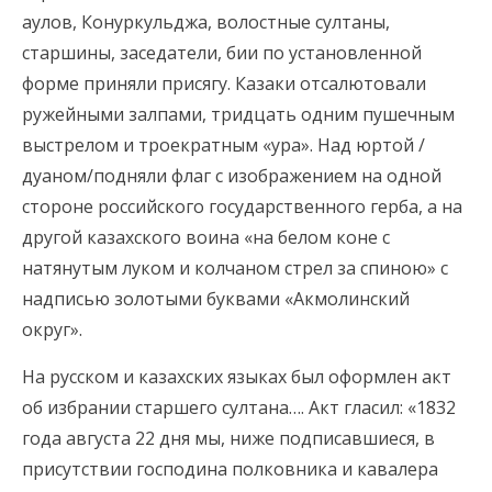
аулов, Конуркульджа, волостные султаны,
старшины, заседатели, бии по установленной
форме приняли присягу. Казаки отсалютовали
ружейными залпами, тридцать одним пушечным
выстрелом и троекратным «ура». Над юртой /
дуаном/подняли флаг с изображением на одной
стороне российского государственного герба, а на
другой казахского воина «на белом коне с
натянутым луком и колчаном стрел за спиною» с
надписью золотыми буквами «Акмолинский
округ».
На русском и казахских языках был оформлен акт
об избрании старшего султана…. Акт гласил: «1832
года августа 22 дня мы, ниже подписавшиеся, в
присутствии господина полковника и кавалера