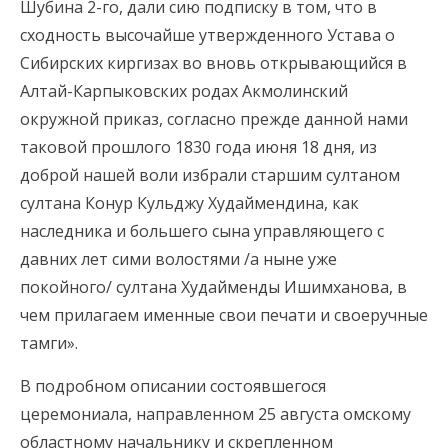
Шубина 2-го, дали сию подписку в том, что в
сходность высочайше утвержденного Устава о
Сибирских киргизах во вновь открывающийся в
Алтай-Карпыковских родах Акмолинский
окружной приказ, согласно прежде данной нами
таковой прошлого 1830 года июня 18 дня, из
доброй нашей воли избрали старшим султаном
султана Конур Кульджу Худаймендина, как
наследника и большего сына управляющего с
давних лет сими волостями /а ныне уже
покойного/ султана Худайменды Ишимханова, в
чем прилагаем именные свои печати и своеручные
тамги».
В подробном описании состоявшегося
церемониала, направленном 25 августа омскому
областному начальнику и скрепленном