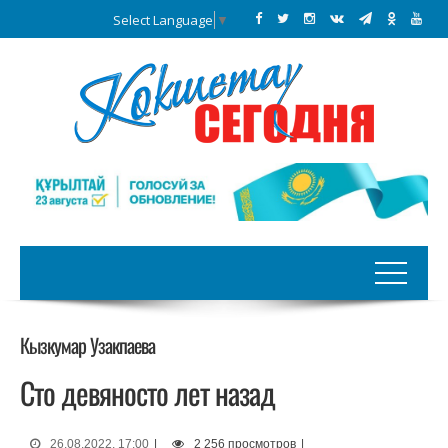
Select Language
▼
Кызкумар Узакпаева
Сто девяносто лет назад
26.08.2022, 17:00
|
2 256 просмотров
|