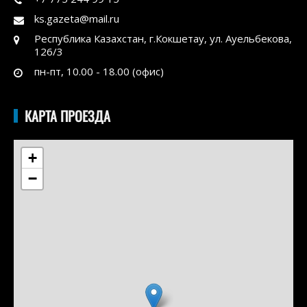
ks.gazeta@mail.ru
Республика Казахстан, г.Кокшетау, ул. Ауельбекова,
126/3
пн-пт, 10.00 - 18.00 (офис)
КАРТА ПРОЕЗДА
+
−