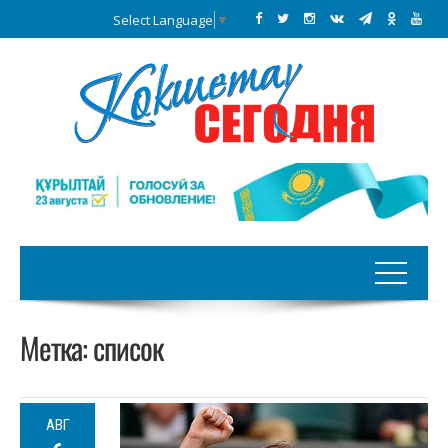
Select Language
▼
Метка:
список
АВГ