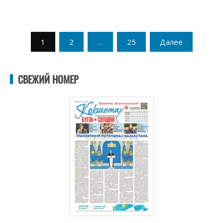
Пагинация
1
2
…
25
Далее
записей
СВЕЖИЙ НОМЕР