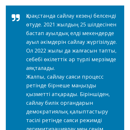
Қазақстанда сайлау кезеңі белсенді
өтуде. 2021 жылдың 25 шілдесінен
бастап ауылдық елді мекендерде
ауыл әкімдерін сайлау жүргізілуде.
Ол 2022 жылы да жалғасын тапты,
себебі өкілеттік әр түрлі мерзімде
аяқталады.
Жалпы, сайлау саяси процесс
ретінде бірнеше маңызды
қызметті атқарады. Біріншіден,
сайлау билік органдарын
демократиялық қалыптастыру
тәсілі ретінде саяси режимді
легимитизациялау мен сенім