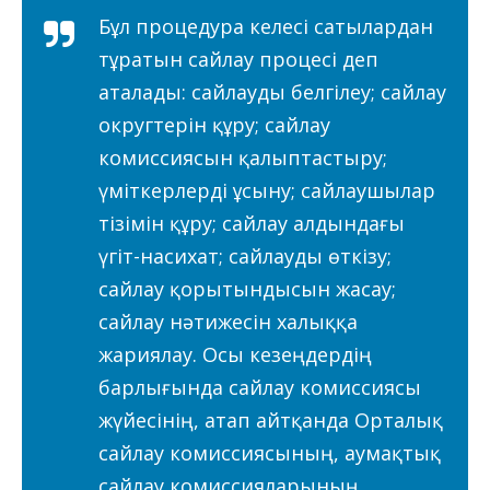
Бұл процедура келесі сатылардан
тұратын сайлау процесі деп
аталады: сайлауды белгілеу; сайлау
округтерін құру; сайлау
комиссиясын қалыптастыру;
үміткерлерді ұсыну; сайлаушылар
тізімін құру; сайлау алдындағы
үгіт-насихат; сайлауды өткізу;
сайлау қорытындысын жасау;
сайлау нәтижесін халыққа
жариялау. Осы кезеңдердің
барлығында сайлау комиссиясы
жүйесінің, атап айтқанда Орталық
сайлау комиссиясының, аумақтық
сайлау комиссияларының,