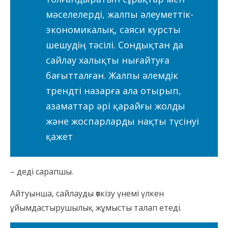
мәселелерді, жалпы әлеуметтік-
экономикалық, саяси курсты
шешудің тәсілі. Сондықтан да
сайлау халықты нығайтуға
бағытталған. Жалпы әлемдік
трендті назарға ала отырып,
азаматтар әрі қарайғы жолды
және жоспарларды нақты түсінуі
қажет
– деді сарапшы.
Айтуынша, сайлауды өткізу үнемі үлкен
ұйымдастырушылық жұмысты талап етеді.