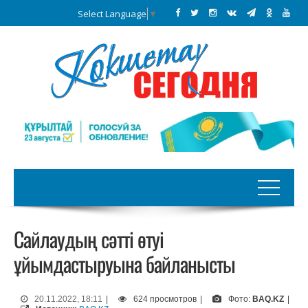
Select Language
▼
Сайлаудың сәтті өтуі
ұйымдастыруына байланысты
20.11.2022, 18:11
|
624 просмотров
|
Фото:
BAQ.KZ
|