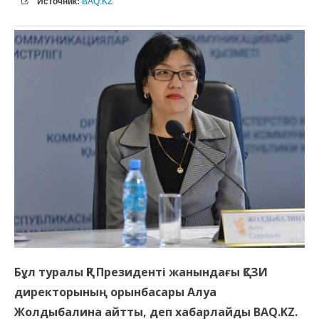
Источник:
BAQ.KZ
Бұл туралы ҚР Президенті жанындағы ҚСЗИ
директорының орынбасары Алуа
Жолдыбалина айтты, деп хабарлайды BAQ.KZ.