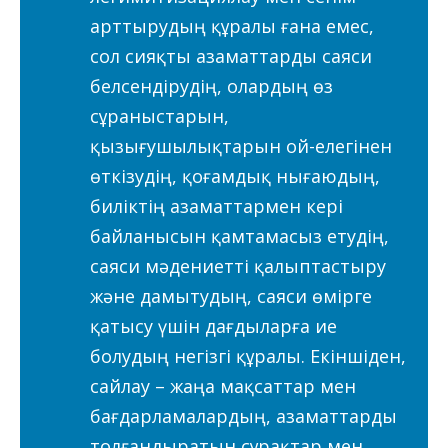
арттырудың құралы ғана емес,
сол сияқты азаматтарды саяси
белсендірудің, олардың өз
сұраныстарын,
қызығушылықтарын ой-елегінен
өткізудің, қоғамдық нығаюдың,
биліктің азаматтармен кері
байланысын қамтамасыз етудің,
саяси мәдениетті қалыптастыру
және дамытудың, саяси өмірге
қатысу үшін дағдыларға ие
болудың негізгі құралы. Екіншіден,
сайлау – жаңа мақсаттар мен
бағдарламалардың, азаматтарды
толғандыратын сұрақтар мен