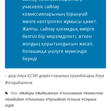
учаскелік сайлау
комиссияларының бірыңғай
жөнге келтірілген жұмысы қажет.
Жалпы, сайлау қоғамдық өмірге
белгілі бір мерзімділікті, өткен
жолдың қорытындысын жасап,
болашаққа үңілуге мүмкіндік
береді
– деді Алуа ҚСЗИ директорының орынбасары Алуа
Жолдыбалина.
Теги: #
Выборы
#
Выдвижение
#
Голосование
#
Казахстан
#
Кандидат
#
Политика
#
Президент
#
Список
#
Страна
#
ЦИК