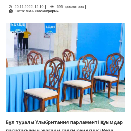
20.11.2022, 12:10
|
695 просмотров
|
Фото:
МИА «Казинформ»
Бұл туралы Ұлыбритания парламенті Қауымдар
палатасының жоғары саяси кеңесшісі Реза