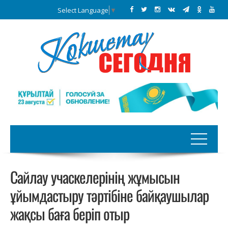
Select Language
▼
Сайлау учаскелерінің жұмысын
ұйымдастыру тәртібіне байқаушылар
жақсы баға беріп отыр