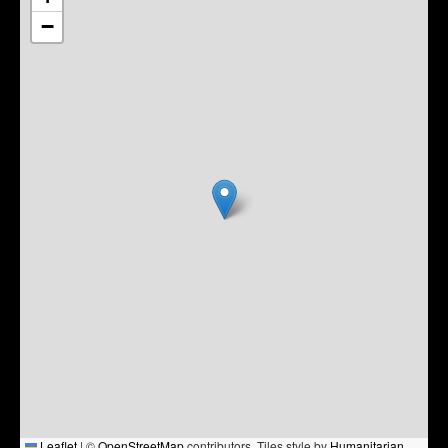
−
Leaflet
|
©
OpenStreetMap
contributors, Tiles style by
Humanitarian