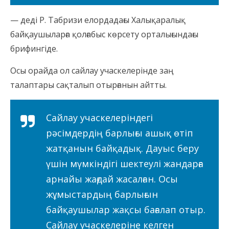
— деді Р. Табризи елордадағы Халықаралық
байқаушыларға қолғабыс көрсету орталығындағы
брифингіде.
Осы орайда ол сайлау учаскелерінде заң
талаптары сақталып отырғанын айтты.
Сайлау учаскелеріндегі
рәсімдердің барлығы ашық өтіп
жатқанын байқадық. Дауыс беру
үшін мүмкіндігі шектеулі жандарға
арнайы жағдай жасалған. Осы
жұмыстардың барлығын
байқаушылар жақсы бағалап отыр.
Сайлау учаскелеріне келген