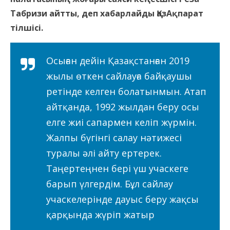
Табризи айтты, деп хабарлайды ҚазАқпарат
тілшісі.
Осыған дейін Қазақстанған 2019
жылы өткен сайлауға байқаушы
ретінде келген болатынмын. Атап
айтқанда, 1992 жылдан беру осы
елге жиі сапармен келіп жүрмін.
Жалпы бүгінгі салау нәтижесі
туралы әлі айту ертерек.
Таңертеңнен бері үш учаскеге
барып үлгердім. Бұл сайлау
учаскелерінде дауыс беру жақсы
қарқында жүріп жатыр