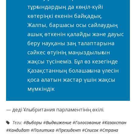
тұрғындардың да көңіл-күйі
көтеріңкі екенін байқадық.
Жалпы, баршасы осы сайлаудың
ашық өткенін қалайды және дауыс
беру науқаны заң талаптарына
сәйкес өтуінің маңыздылығын
жақсы түсінеміз. Бұл өз кезегінде
Қазақстанның болашағына үлесін
қоса алатын жастар үшін жақсы
мүмкіндік
— деді Ұлыбритания парламентінің өкілі.
Теги: #
Выборы
#
Выдвижение
#
Голосование
#
Казахстан
#
Кандидат
#
Политика
#
Президент
#
Список
#
Страна