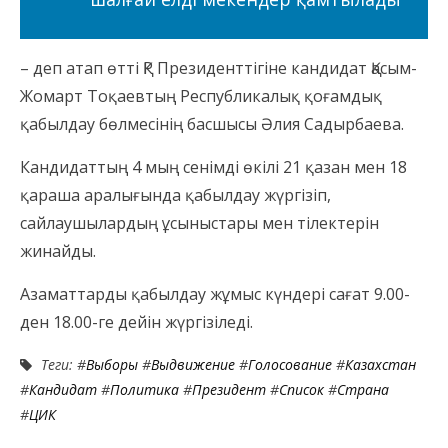
– деп атап өтті ҚР Президенттігіне кандидат Қасым-
Жомарт Тоқаевтың Республикалық қоғамдық
қабылдау бөлмесінің басшысы Әлия Садырбаева.
Кандидаттың 4 мың сенімді өкілі 21 қазан мен 18
қараша аралығында қабылдау жүргізіп,
сайлаушылардың ұсыныстары мен тілектерін
жинайды.
Азаматтарды қабылдау жұмыс күндері сағат 9.00-
ден 18.00-ге дейін жүргізіледі.
Теги: #
Выборы
#
Выдвижение
#
Голосование
#
Казахстан
#
Кандидат
#
Политика
#
Президент
#
Список
#
Страна
#
ЦИК