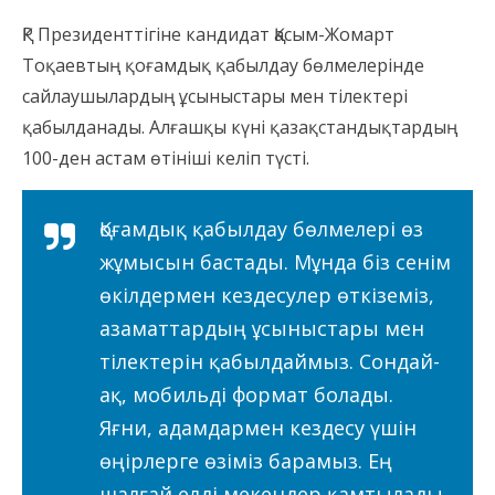
ҚР Президенттігіне кандидат Қасым-Жомарт
Тоқаевтың қоғамдық қабылдау бөлмелерінде
сайлаушылардың ұсыныстары мен тілектері
қабылданады. Алғашқы күні қазақстандықтардың
100-ден астам өтініші келіп түсті.
Қоғамдық қабылдау бөлмелері өз
жұмысын бастады. Мұнда біз сенім
өкілдермен кездесулер өткіземіз,
азаматтардың ұсыныстары мен
тілектерін қабылдаймыз. Сондай-
ақ, мобильді формат болады.
Яғни, адамдармен кездесу үшін
өңірлерге өзіміз барамыз. Ең
шалғай елді мекендер қамтылады