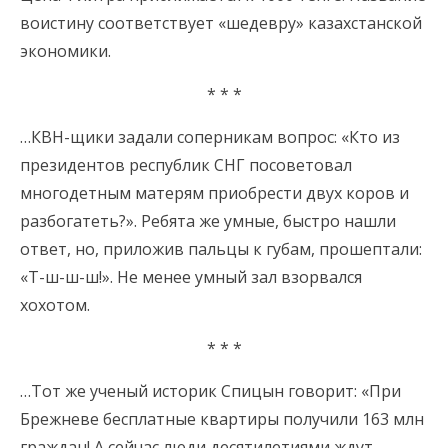
воистину соответствует «шедевру» казахстанской
экономики.
* * *
…КВН-щики задали соперникам вопрос: «Кто из
президентов республик СНГ посоветовал
многодетным матерям приобрести двух коров и
разбогатеть?». Ребята же умные, быстро нашли
ответ, но, приложив пальцы к губам, прошептали:
«Т-ш-ш-ш!». Не менее умный зал взорвался
хохотом.
* * *
…Тот же ученый историк Спицын говорит: «При
Брежневе бесплатные квартиры получили 163 млн
граждан! А сейчас люди десятилетиями ждут