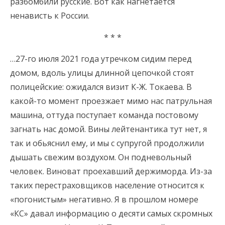
разбомбили русские. Вот как нагнетается
ненависть к России.
* * *
…27-го июля 2021 года утречком сидим перед
домом, вдоль улицы длинной цепочкой стоят
полицейские: ожидался визит К-Ж. Токаева. В
какой-то момент проезжает мимо нас патрульная
машина, оттуда поступает команда постовому
загнать нас домой. Вины лейтенантика тут нет, я
так и обьяснил ему, и мы с супругой продолжили
дышать свежим воздухом. Он подневольный
человек. Виноват проехавший держиморда. Из-за
таких перестраховщиков население относится к
«погонистым» негативно. Я в прошлом номере
«КС» давал информацию о десяти самых скромных