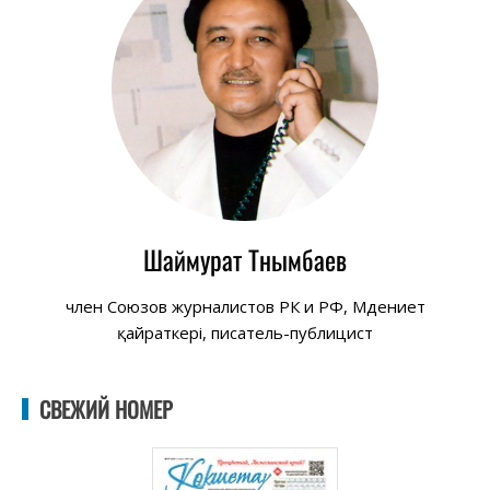
Шаймурат Тнымбаев
член Союзов журналистов РК и РФ, Мәдениет
қайраткері, писатель-публицист
СВЕЖИЙ НОМЕР