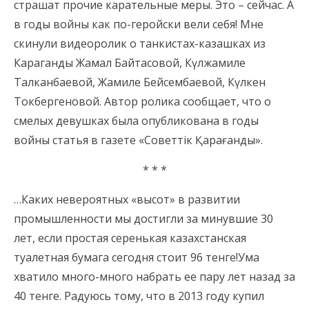
страшат прочие карательные меры. Это – сейчас. А
в годы войны как по-геройски вели себя! Мне
скинули видеоролик о танкистах-казашках из
Караганды Жамал Байтасовой, Күлжамиле
Талканбаевой, Жамиле Бейсембаевой, Күлкен
Токбергеновой. Автор ролика сообщает, что о
смелых девушках была опубликована в годы
войны статья в газете «Советтік Қарағанды».
* * *
…Каких невероятных «высот» в развитии
промышленности мы достигли за минувшие 30
лет, если простая серенькая казахстанская
туалетная бумага сегодня стоит 96 тенге!Ума
хватило много-много набрать ее пару лет назад за
40 тенге. Радуюсь тому, что в 2013 году купил