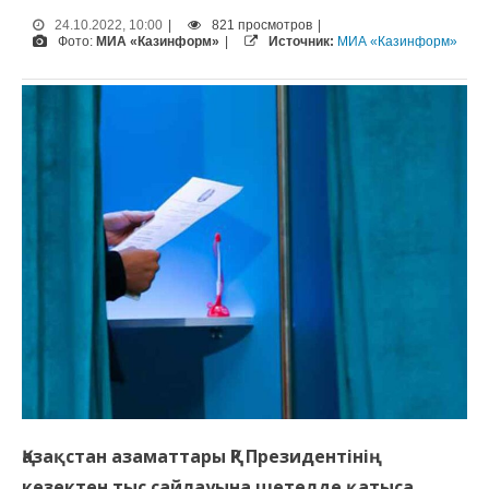
24.10.2022, 10:00
|
821 просмотров
|
Фото:
МИА «Казинформ»
|
Источник:
МИА «Казинформ»
Қазақстан азаматтары ҚР Президентінің
кезектен тыс сайлауына шетелде қатыса