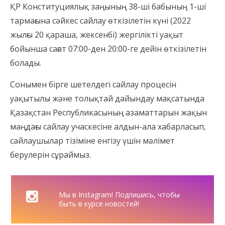
ҚР Конституциялық заңының 38-ші бабының 1-ші
тармағына сәйкес сайлау өткізілетін күні (2022
жылғы 20 қараша, жексенбі) жергілікті уақыт
бойынша сағат 07:00-ден 20:00-ге дейін өткізілетін
болады.
Сонымен бірге шетелдегі сайлау процесін
уақытылы және толықтай дайындау мақсатында
Қазақстан Республикасының азаматтарын жақын
маңдағы сайлау учаскесіне алдын-ала хабарласып,
сайлаушылар тізіміне енгізу үшін мәлімет
берулерін сұраймыз.
Мы в Instagram! Подпишись, чтобы
быть в курсе новостей!