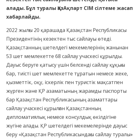
алады. Бұл туралы ҚазАқпарт СІМ сілтеме жасап
хабарлайды.
2022 жылғы 20 қарашада Қазақстан Республикасы
Президентінің кезектен тыс сайлауы өтеді.
Қазақстанның шетелдегі мекемелерінің жанынан
53 шет мемлекетте 68 сайлау учаскесі құрылды.
Дауыс беруге қатысу үшін белсенді сайлау құқығы
бар, тиісті шет мемлекетте тұратын немесе жеке,
қызметтік, оқу, іскерлік пен туристік мақсатпен
жүрген және ҚР азаматының жарамды паспорты
бар Қазақстан Республикасының азаматтары
сайлау учаскесі құрылған Қазақстанның
дипломатиялық немесе консулдық өкілдігіне
жүгіне алады. ҚР шетелдегі мекемелерінде дауыс
беру «Қазақстан Республикасындағы сайлау туралы»