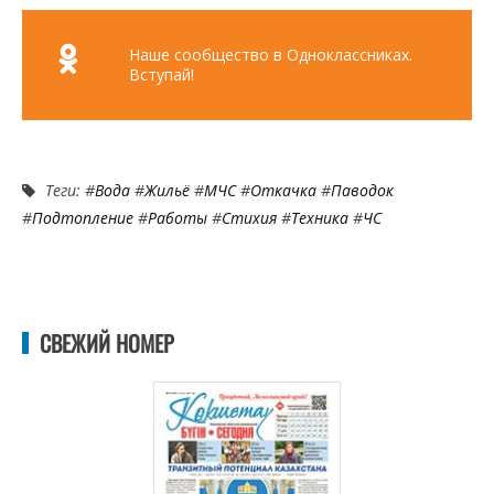
Наше сообщество в Одноклассниках.
Вступай!
Теги: #
Вода
#
Жильё
#
МЧС
#
Откачка
#
Паводок
#
Подтопление
#
Работы
#
Стихия
#
Техника
#
ЧС
СВЕЖИЙ НОМЕР