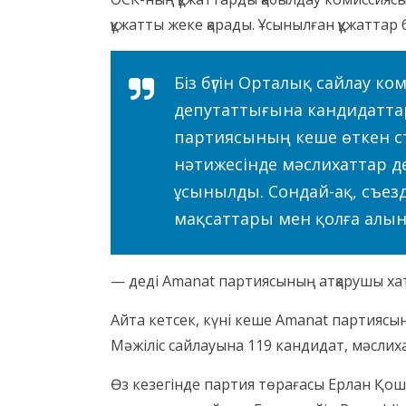
құжатты жеке қарады. Ұсынылған құжаттар
Біз бүгін Орталық сайлау к
депутаттығына кандидатта
партиясының кеше өткен съ
нәтижесінде мәслихаттар де
ұсынылды. Сондай-ақ, съе
мақсаттары мен қолға алы
— деді Amanat партиясының атқарушы ха
Айта кетсек, күні кеше Amanat партиясын
Мәжіліс сайлауына 119 кандидат, мәслих
Өз кезегінде партия төрағасы Ерлан Қош