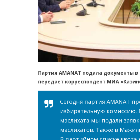
Партия AMANAT подала документы в 
передает корреспондент МИА «Казин
Сегодня партия AMANAT пр
избирательную комиссию. П
маслихата мы подали заявк
маслихатов. Также в Мажил
В партийном списке квота 