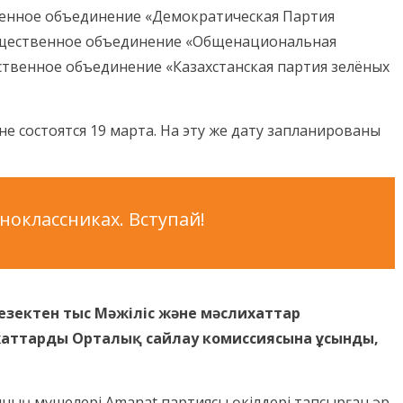
венное объединение «Демократическая Партия
 общественное объединение «Общенациональная
ственное объединение «Казахстанская партия зелёных
е состоятся 19 марта. На эту же дату запланированы
оклассниках. Вступай!
кезектен тыс Мәжіліс және мәслихаттар
аттарды Орталық сайлау комиссиясына ұсынды,
ының мүшелері Amanat партиясы өкілдері тапсырған әр