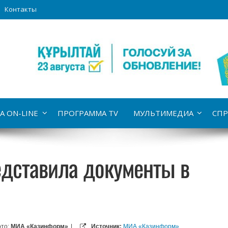
Контакты
А ON-LINE
ПРОГРАММА TV
МУЛЬТИМЕДИА
СПР
дставила документы в
то:
МИА «Казинформ»
|
Источник:
МИА «Казинформ»