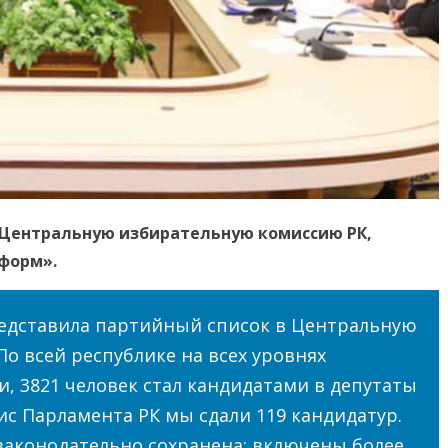
Центральную избирательную комиссию РК,
форм».
едставила партийный список в Центральную
о всей республике на всех уровнях
и, 3821 человек стал кандидатами в депутаты
ис Парламента РК мы сдали 119 кандидатур.
законодательно сохранена: включены более