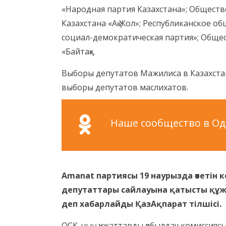
«Народная партия Казахстана»; Общест
Казахстана «Ақ Жол»; Республиканское
социал-демократическая партия»; Обще
«Байтақ».
Выборы депутатов Мажилиса в Казахстан
выборы депутатов маслихатов.
Наше сообщество в Одн
Amanat партиясы 19 наурызда өтетін 
депутаттары сайлауына қатысты құж
деп хабарлайды ҚазАқпарат тілшісі.
ОСК-ның құжаттарды қабылдау комиссияс