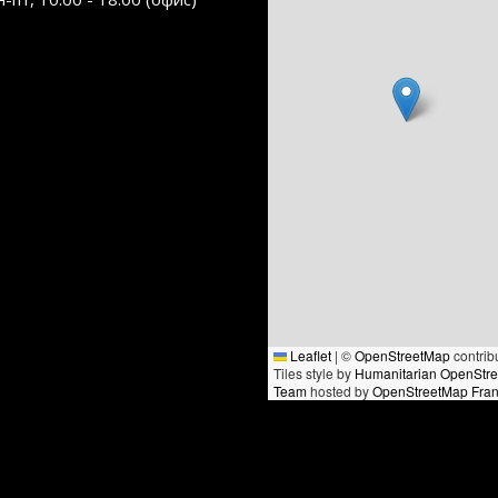
Leaflet
|
©
OpenStreetMap
contrib
Tiles style by
Humanitarian OpenStr
Team
hosted by
OpenStreetMap Fra