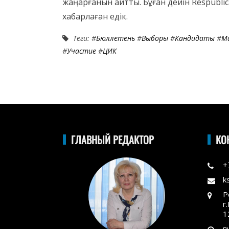
жаңарғанын айтты. Бұған дейін Respubli
хабарлаған едік.
Теги: #
Бюллетень
#
Выборы
#
Кандидаты
#
М
#
Участие
#
ЦИК
ГЛАВНЫЙ РЕДАКТОР
КО
+
k
Р
г
1
п