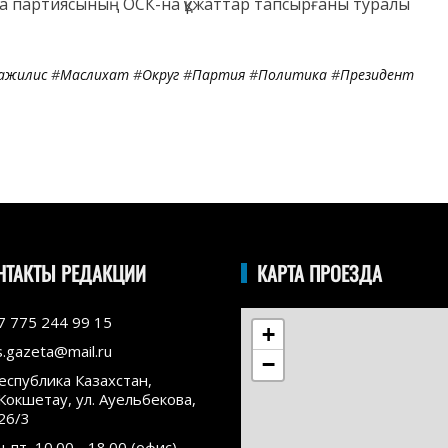
ca партиясының ОСК-на құжаттар тапсырғаны туралы
ажилис
#
Маслихат
#
Округ
#
Партия
#
Политика
#
Президент
НТАКТЫ РЕДАКЦИИ
КАРТА ПРОЕЗДА
7 775 244 99 15
+
s.gazeta@mail.ru
−
еспублика Казахстан,
.Кокшетау, ул. Ауельбекова,
26/3
н-пт, 10.00 - 18.00 (офис)