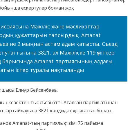
 бойынша ескертулер болған жоқ.
омиссиясына Мәжіліс және мәслихаттар
рдың құжаттарын тапсырдық. Amanat
езіне 2 мыңнан астам адам қатысты. Съезд
путаттығына 3821, ал Мәжіліске 119 үміткер
зд барысында Amanat партиясының алдағы
натын істер туралы нақтыланды
тшысы Елнұр Бейсенбаев.
ың кезектен тыс съезі өтті. Аталған партия атынан
аттар сайлауына 3821 кандидат қатысатын болды.
анов Amanat-тың партиялық тізімі 75 пайызға