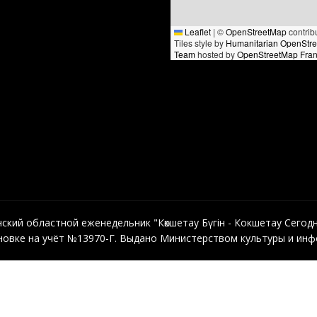
Leaflet
|
©
OpenStreetMap
contrib
Tiles style by
Humanitarian OpenStr
Team
hosted by
OpenStreetMap Fra
кий областной еженедельник "Көкшетау Бүгін - Кокшетау Сегодня"
овке на учёт №13970-Г. Выдано Министерством культуры и инфо