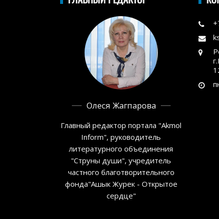
+
k
Р
г
1
п
Олеся Жагпарова
Главный редактор портала "Akmol
Inform", руководитель
литературного объединения
"Струны души", учредитель
частного благотворительного
фонда"Ашык Журек - Открытое
сердце"