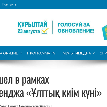
Контакты
А ON-LINE
ПРОГРАММА TV
МУЛЬТИМЕДИА
СПР
ел в рамках
енджа «Ұлттық киім күні»
Фото:
Акимат Акмолинской области
|