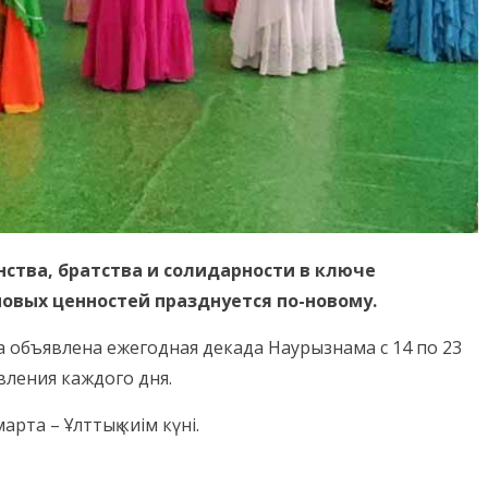
нства, братства и солидарности в ключе
овых ценностей празднуется по-новому.
 объявлена ежегодная декада Наурызнама с 14 по 23
ления каждого дня.
рта – Ұлттық киім күні.