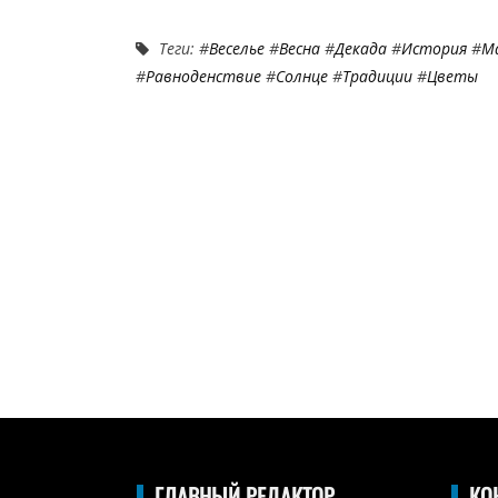
Теги: #
Веселье
#
Весна
#
Декада
#
История
#
М
#
Равноденствие
#
Солнце
#
Традиции
#
Цветы
ГЛАВНЫЙ РЕДАКТОР
КО