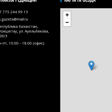
7 775 244 99 15
+
s.gazeta@mail.ru
−
еспублика Казахстан,
.Кокшетау, ул. Ауельбекова,
26/3
н-пт, 10.00 - 18.00 (офис)