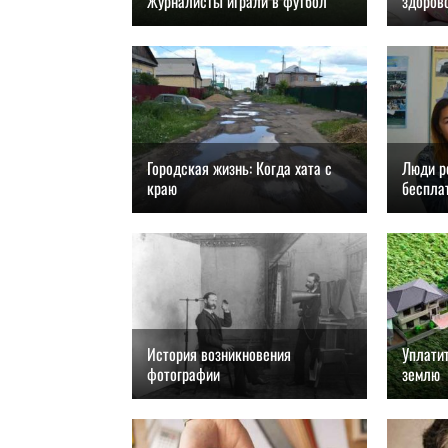
Журналисты играли в футбол
здоров
27.08.2018, 15:00
27.08
Городская жизнь: Когда хата с
Люди р
краю
беспла
27.08.2018, 12:00
27.08
История возникновения
Уплатит
фотографии
землю
26.08.2018, 21:00
26.08