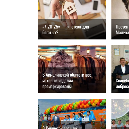
«7-20-25» — ипотека для
Презент
богатых?
Малика
26.08.2018, 17:00
26.08
В Акмолинской области все
меховые изделия
Спасиб
промаркированы
доброс
26.08.2018, 14:00
26.08
В Кокшетау прошло