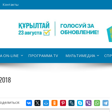
Контакты
А ON-LINE
ПРОГРАММА TV
МУЛЬТИМЕДИА
СПР
.2018
оделиться: