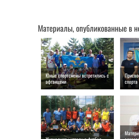
Материалы, опубликованные в н
Юные спортсмены встретились с
Присво
афганцами
спорта
28.08.2018, 12:00
28.08
Матери