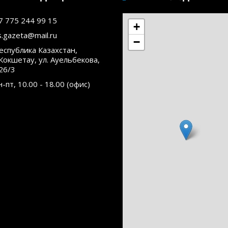
7 775 244 99 15
+
s.gazeta@mail.ru
−
еспублика Казахстан,
.Кокшетау, ул. Ауельбекова,
26/3
н-пт, 10.00 - 18.00 (офис)