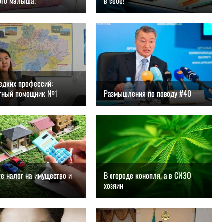
ого малыша!
в себе!
.2018, 14:00
27.08.2018, 13:00
едких профессий:
тный помощник №1
Размышления по поводу #40
.2018, 11:00
27.08.2018, 10:00
е налог на имущество и
В огороде конопля, а в СИЗО
хозяин
.2018, 19:00
26.08.2018, 18:00