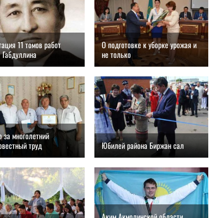
ация 11 томов работ
О подготовке к уборке урожая и
 Габдуллина
не только
.2018, 16:00
26.08.2018, 15:00
о за многолетний
овестный труд
Юбилей района Биржан сал
.2018, 13:00
26.08.2018, 12:00
Аким Акмолинской области