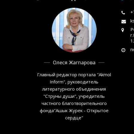
+
k
Р
г
1
п
Олеся Жагпарова
Главный редактор портала "Akmol
Inform", руководитель
литературного объединения
"Струны души", учредитель
частного благотворительного
фонда"Ашык Журек - Открытое
сердце"