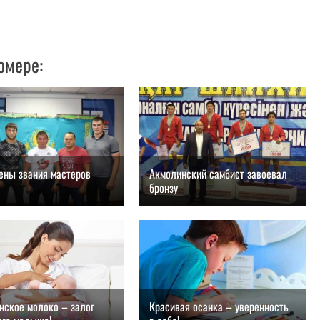
омере:
ены звания мастеров
Акмолинский самбист завоевал
бронзу
.2018, 11:00
28.08.2018, 10:00
нское молоко – залог
Красивая осанка – уверенность