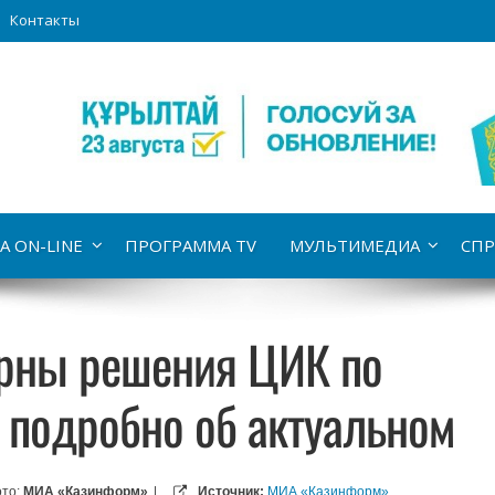
Контакты
А ON-LINE
ПРОГРАММА TV
МУЛЬТИМЕДИА
СПР
ерны решения ЦИК по
 подробно об актуальном
то:
МИА «Казинформ»
|
Источник:
МИА «Казинформ»