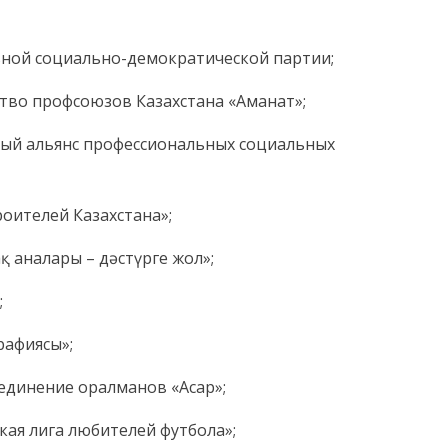
ьной социально-демократической партии;
тво профсоюзов Казахстана «Аманат»;
ный альянс профессиональных социальных
роителей Казахстана»;
қ аналары – дәстүрге жол»;
;
рафиясы»;
единение оралманов «Асар»;
кая лига любителей футбола»;