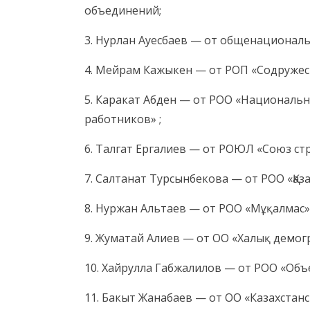
объединений;
3. Нурлан Ауесбаев — от общенационал
4. Мейрам Кажыкен — от РОП «Содружес
5. Каракат Абден — от РОО «Националь
работников» ;
6. Талгат Ергалиев — от РОЮЛ «Союз ст
7. Салтанат Турсынбекова — от РОО «Қаза
8. Нуржан Альтаев — от РОО «Мұқалмас»
9. Жуматай Алиев — от ОО «Халық демог
10. Хайрулла Габжалилов — от РОО «Объ
11. Бакыт Жанабаев — от ОО «Казахстанс