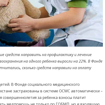
ше средств направить на профилактику и лечение
воохранения на одного ребенка выросли на 22%. В Фонде
тчитались, сколько средств направили на оплату
 детей. В Фонде социального медицинского
ахстане застрахованы в системе ОСМС автоматически –
я совершеннолетия за ребенка взносы платит
учать медпомощь не только по ГОБМП, но и входящую