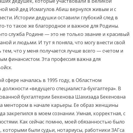
аших дедушек, которые участвовали в Великой
ной мой дед Исмагулов Абиш вернулся живым и с
вести. Истории дедушки оставили глубокий след в
что-то такое же благородное и важное для Родины.
 что служба Родине — это не только звание и красивый
аной и людьми. И тут я поняла, что могу внести свой
 тем, что у меня получается лучше всего — счетом и
ным финансистом. Эта профессия важна для
ойск.
 сфере началась в 1995 году, в Областном
 должности «ведущего специалиста-бухгалтера». В
зованной бухгалтерии Бекенова Шахизада Бекеновна
ла ментором в начале карьеры. Ее образ женщины
да закрепился в моем сознании. Умная, корректная, с
остями. Как сейчас помню, моей обязанностью было
 которыми были судьи, нотариусы, работники ЗАГса