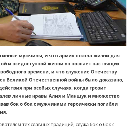
стинные мужчины, и что армия школа жизни для
кой и вседоступной жизни он познает настоящих
свободного времени, и что служение Отечеству
ен Великой Отечественной войны было доказано,
ействия при особых случаях, когда грозит
ожалев личные нравы Алия и Маншук и множество
ав бок о бок с мужчинами героически погибли
ия.
ователем тех славных традиций, служа бок о бок с