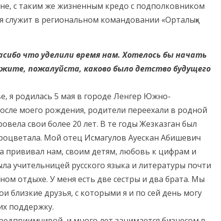
ине, c таким же жизненным кредо с подполковником
я служит в региональном командовании «Орталық»
асибо что уделили время нам. Хотелось бы начать
кажите, пожалуйста, каково было детство будущего
ве, я родилась 5 мая в городе Ленгер Южно-
после моего рождения, родители переехали в родной
овела свои более 20 лет. В те годы Жезказган был
процветала. Мой отец Исмагулов Ауескан Абишевич
ва прививал нам, своим детям, любовь к цифрам и
ла учительницей русского языка и литературы почти
нном отдыхе. У меня есть две сестры и два брата. Мы
ои близкие друзья, с которыми я и по сей день могу
их поддержку.
предприимчивой, и много лет занимается бизнесом в