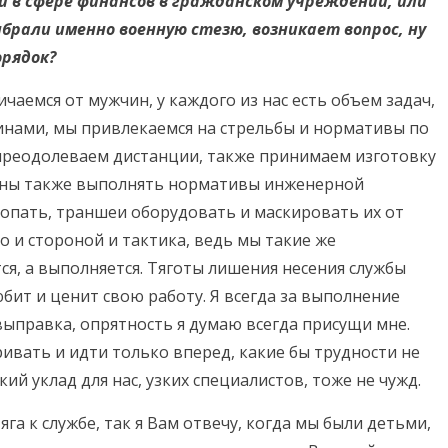
и в сфере финансов в гражданском учреждении, или
ыбрали именно военную стезю, возникает вопрос, ну
орядок?
ичаемся от мужчин, у каждого из нас есть объем задач,
инами, мы привлекаемся на стрельбы и нормативы по
 преодолеваем дистанции, также принимаем изготовку
олжны также выполнять нормативы инженерной
опать, траншеи оборудовать и маскировать их от
 и стороной и тактика, ведь мы такие же
я, а выполняется. Тяготы лишения несения службы
бит и ценит свою работу. Я всегда за выполнение
выправка, опрятность я думаю всегда присущи мне.
ивать и идти только вперед, какие бы трудности не
кий уклад для нас, узких специалистов, тоже не чужд.
га к службе, так я Вам отвечу, когда мы были детьми,