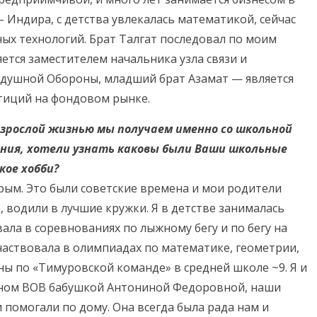
 Индира, с детства увлекалась математикой, сейчас
ых технологий. Брат Талгат последовал по моим
яется заместителем начальника узла связи и
здушной Обороны, младший брат Азамат — является
стиций на фондовом рынке.
взрослой жизнью мы получаем именно со школьной
ения, хотели узнать каковы были Ваши школьные
кое хобби?
рым. Это были советские времена и мои родители
 водили в лучшие кружки. Я в детстве занималась
ала в соревнованиях по лыжному бегу и по бегу на
частвовала в олимпиадах по математике, геометрии,
ы по «Тимуровской команде» в средней школе ~9. Я и
аном ВОВ бабушкой Антониной Федоровной, наши
и помогали по дому. Она всегда была рада нам и