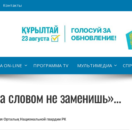
Контакты
А ON-LINE
ПРОГРАММА TV
МУЛЬТИМЕДИА
СПР
а словом не заменишь»…
я Орталық Национальной гвардии РК