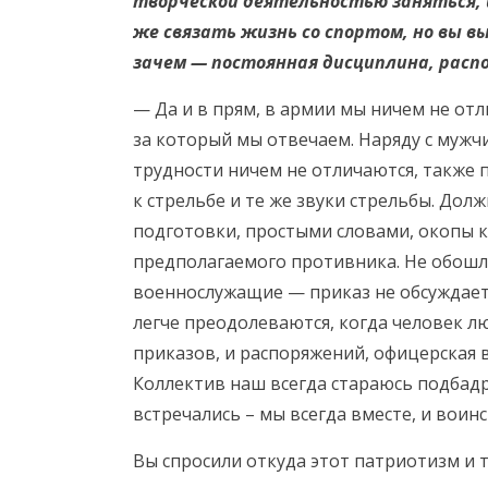
творческой деятельностью заняться, 
же связать жизнь со спортом, но вы в
зачем — постоянная дисциплина, расп
— Да и в прям, в армии мы ничем не отл
за который мы отвечаем. Наряду с мужч
трудности ничем не отличаются, также
к стрельбе и те же звуки стрельбы. Д
подготовки, простыми словами, окопы к
предполагаемого противника. Не обошло
военнослужащие — приказ не обсуждаетс
легче преодолеваются, когда человек лю
приказов, и распоряжений, офицерская 
Коллектив наш всегда стараюсь подбадр
встречались – мы всегда вместе, и воинс
Вы спросили откуда этот патриотизм и тя