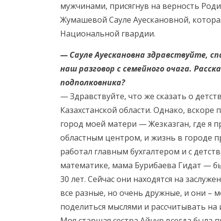
мужчинами, присягнув на верность Род
Жумашевой Сауле Ауескановной, котора
Национальной гвардии.
— Сауле Ауескановна здравствуйте, сп
наш разговор с семейного очага. Расс
подполковника?
— Здравствуйте, что же сказать о детст
Казахстанской области. Однако, вскоре 
город моей матери — Жезказган, где я пр
областным центром, и жизнь в городе 
работал главным бухгалтером и с детст
математике, мама Бурибаева Гидат — бы
30 лет. Сейчас они находятся на заслуже
все разные, но очень дружные, и они – м
поделиться мыслями и рассчитывать на 
Моя старшая сестра Айнур всегда была 