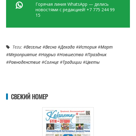
Горячая линия WhatsApp — делись
новостями с редакцией! +7 775 244 99
15
Теги: #
Веселье
#
Весна
#
Декада
#
История
#
Март
#
Мероприятие
#
Наурыз
#
Новшества
#
Праздник
#
Равноденствие
#
Солнце
#
Традиции
#
Цветы
СВЕЖИЙ НОМЕР