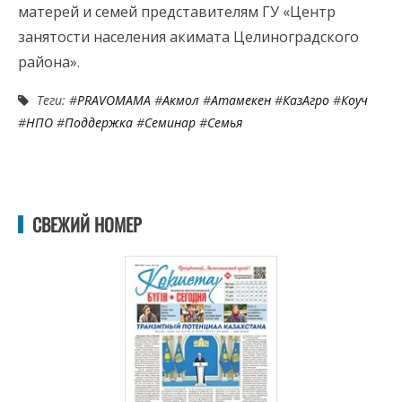
матерей и семей представителям ГУ «Центр
занятости населения акимата Целиноградского
района».
Теги: #
PRAVOMAMA
#
Акмол
#
Атамекен
#
КазАгро
#
Коуч
#
НПО
#
Поддержка
#
Семинар
#
Семья
СВЕЖИЙ НОМЕР