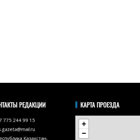
НТАКТЫ РЕДАКЦИИ
КАРТА ПРОЕЗДА
7 775 244 99 15
+
s.gazeta@mail.ru
−
еспублика Казахстан,