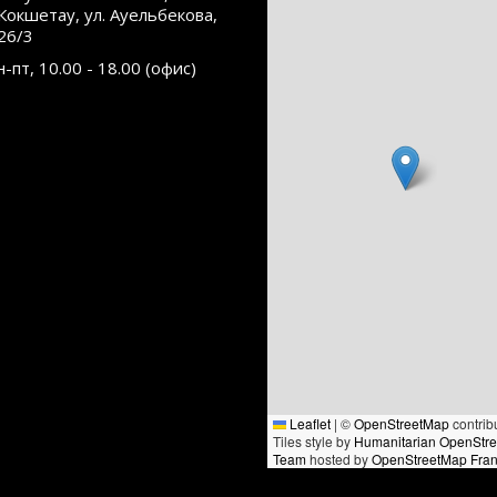
.Кокшетау, ул. Ауельбекова,
26/3
н-пт, 10.00 - 18.00 (офис)
Leaflet
|
©
OpenStreetMap
contrib
Tiles style by
Humanitarian OpenStr
Team
hosted by
OpenStreetMap Fra