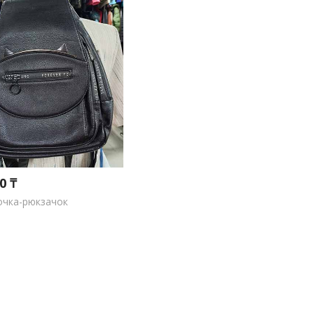
0 ₸
очка-рюкзачок