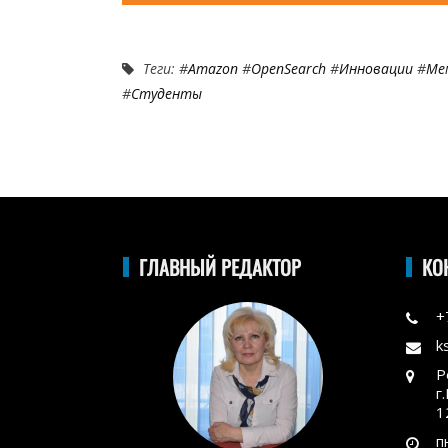
Теги: #
Amazon
#
OpenSearch
#
Инновации
#
Ме
#
Студенты
ГЛАВНЫЙ РЕДАКТОР
КО
+
k
Р
г
1
п