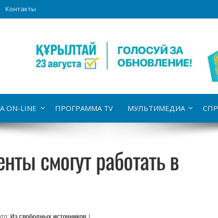
Контакты
А ON-LINE
ПРОГРАММА TV
МУЛЬТИМЕДИА
СПР
енты смогут работать в
то:
Из свободных источников
|