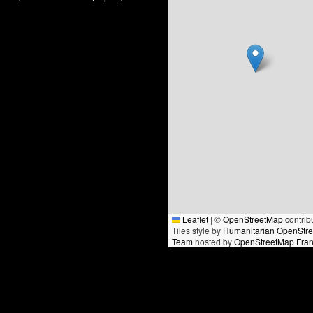
Leaflet
|
©
OpenStreetMap
contrib
Tiles style by
Humanitarian OpenStr
Team
hosted by
OpenStreetMap Fra