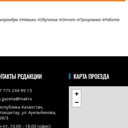
морандум
#
Навыки
#
Обучение
#
Отчет
#
Программа
#
Работа
НТАКТЫ РЕДАКЦИИ
КАРТА ПРОЕЗДА
7 775 244 99 15
+
s.gazeta@mail.ru
−
еспублика Казахстан,
.Кокшетау, ул. Ауельбекова,
26/3
н-пт, 10.00 - 18.00 (офис)