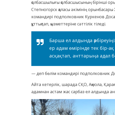
қолбасшылығы қолбасшысының бірінші о
Степногорск қаласы әкімінің орынбасар
командирі подполковник Куркенов Досан
құттықтап, қызметтеріне сәттілік тіледі.
Барша ел алдында әрбіреуің
ер адам өмірінде тек бір-ақ
асқақтап, анттарыңа адал 
— деп бөлім командирі подполковник Доса
Айта кетерлік, шарада СҚО, Ақмола, Қара
адамнан астам жас сарбаз ел алдында ан