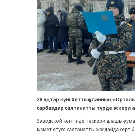
28 қаңтар күні Ұлттық ұланның «Ортал
сарбаздар салтанатты түрде әскери 
Заводской кентіндегі әскери қалашық аум
қызмет етуге салтанатты жағдайда серт б