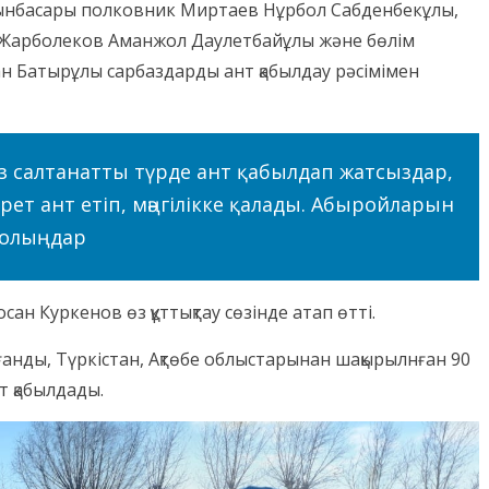
рынбасары полковник Миртаев Нұрбол Сабденбекұлы,
ы Жарболеков Аманжол Даулетбайұлы және бөлім
 Батырұлы сарбаздарды ант қабылдау рәсімімен
із салтанатты түрде ант қабылдап жатсыздар,
 рет ант етіп, мәңгілікке қалады. Абыройларын
болыңдар
н Куркенов өз құттықтау сөзінде атап өтті.
ғанды, Түркістан, Ақтөбе облыстарынан шақырылнған 90
т қабылдады.