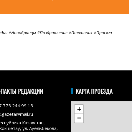
рдия
#
Новобранцы
#
Поздравление
#
Полковник
#
Присяга
НТАКТЫ РЕДАКЦИИ
КАРТА ПРОЕЗДА
7 775 244 99 15
+
s.gazeta@mail.ru
−
еспублика Казахстан,
.Кокшетау, ул. Ауельбекова,