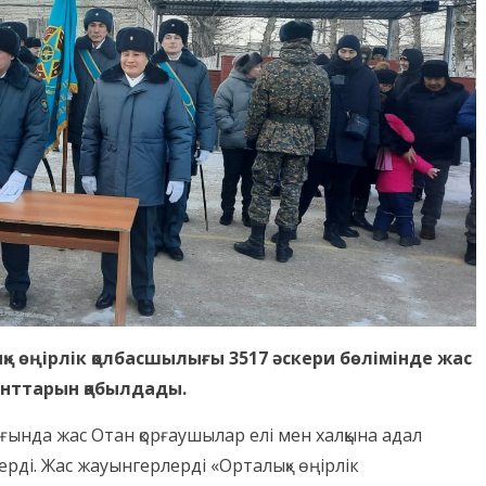
ық» өңірлік қолбасшылығы 3517 әскери бөлімінде жас
анттарын қабылдады.
ағында жас Отан қорғаушылар елі мен халқына адал
ерді. Жас жауынгерлерді «Орталық» өңірлік