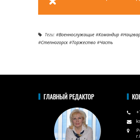
Теги: #
Военнослужащие
#
Командир
#
Нацгва
#
Степногорск
#
Торжество
#
Часть
ГЛАВНЫЙ РЕДАКТОР
КО
+
k
Р
г