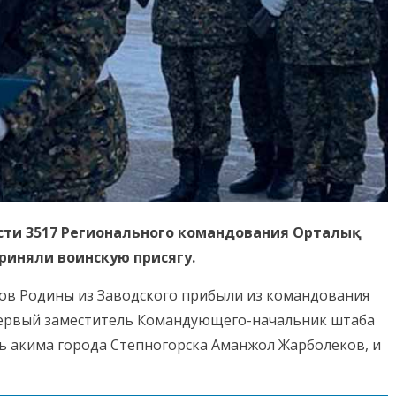
сти 3517 Регионального командования Орталық
риняли воинскую присягу.
в Родины из Заводского прибыли из командования
первый заместитель Командующего-начальник штаба
ь акима города Степногорска Аманжол Жарболеков, и