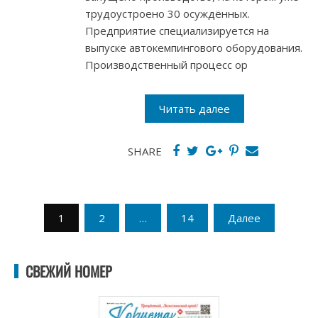
трудоустроено 30 осуждённых.
Предприятие специализируется на
выпуске автокемпингового оборудования.
Производственный процесс ор
Читать далее
SHARE
Пагинация
1
2
…
14
Далее
записей
СВЕЖИЙ НОМЕР