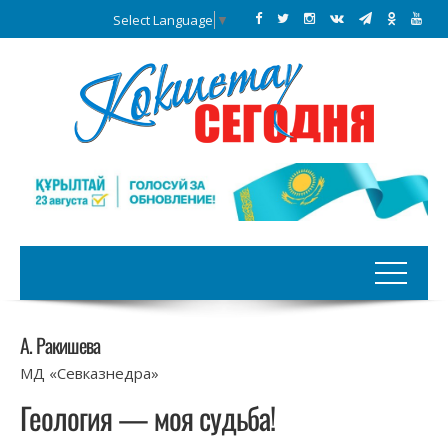
Select Language
▼
А. Ракишева
МД «Севказнедра»
Геология — моя судьба!